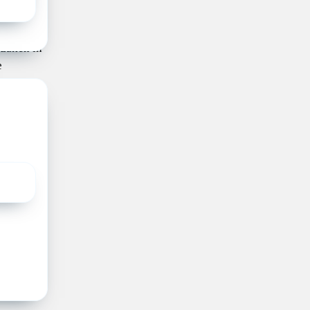
eid om
aan de
 zaken in
e
r de
e op de
s