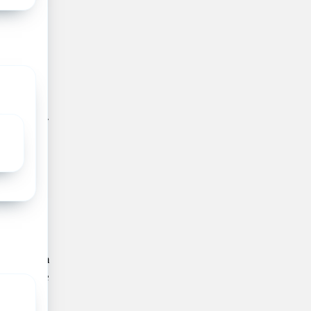
 een
vormt met
illende
rnaast
nsten aan
oekers per
nnen met
uwe St.
pital
nsten uit
emoet te
enomen
ensen van
zoekers en
Het nieuwe