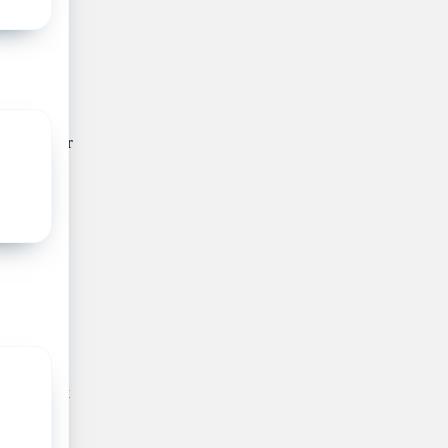
6
en je
en zeer
e hebt een
h karakter
e in alle
Je bent
in team te
in de
 uit te
 van
 van het
st het
ntinuïteit
ze
nthousiast