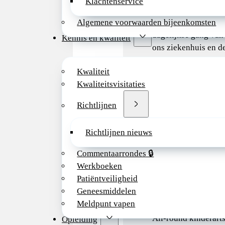
Klachtenservice
over je baan en ber
actief bij te dragen 
Algemene voorwaarden bijeenkomsten
dagelijkse gang van
Kennis en kwaliteit
ons ziekenhuis en d
verbeteringen en
Kwaliteit
ontwikkelingen voo
Kwaliteitsvisitaties
toekomst van onze
organisatie.
Richtlijnen
Bekijk deze vacatur
externe website
Richtlijnen nieuws
Provincie
Commentaarrondes 🔒
Werkboeken
Anders
Patiëntveiligheid
Geneesmiddelen
Functieomschrijving
Meldpunt vapen
All-round kinderart
Opleiding