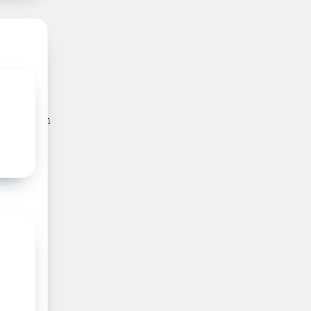
inderarts;
rdigheden
van
 een
met
id om
teit van
van de
ermogen
ans of