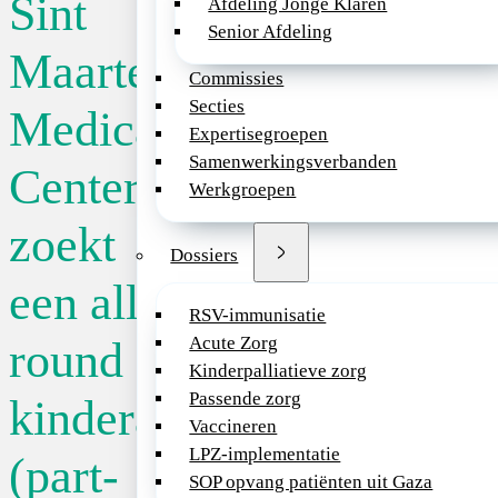
Sint
Afdeling Jonge Klaren
Publicatiedatum
Sint
Senior Afdeling
Maarten
07-04-2025
Maarten
Commissies
Medical
Secties
St. Maarten Medical
Medical
Expertisegroepen
(SMMC) is een ambi
Center
Samenwerkingsverbanden
groeiende
Center
zoekt een
Werkgroepen
ziekenhuisorganisati
Maarten. Met meer 
zoekt
all-round
FTE’s, 28 specialist
Dossiers
kinderarts
capaciteit van 80 b
een all-
streven we er voort
(part-
RSV-immunisatie
naar om veilige, kwa
Acute Zorg
round
gezondheidszorg te
time/full
Kinderpalliatieve zorg
garanderen. Ons pri
Passende zorg
time)
kinderarts
servicegebied van St
Vaccineren
Statia en Saba
LPZ-implementatie
(part-
vertegenwoordigt ee
Terug naar
SOP opvang patiënten uit Gaza
bevolking van onge