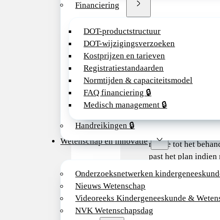
Financiering
multidisciplinaire
patiëntenzorg;
DOT-productstructuur
• Schrijft medicatie 
DOT-wijzigingsverzoeken
dient deze toe, verst
Kostprijzen en tarieven
informatie aan patië
Registratiestandaarden
voert medische han
Normtijden & capaciteitsmodel
uit;
FAQ financiering 🔒
• Bezoekt patiënten,
Medisch management 🔒
beoordeelt de
gezondheidstoestan
Handreikingen 🔒
stabiliteit van de pat
Wetenschap en innovatie
relatie tot het beha
past het plan indien
• Draagt ​​bij aan de
Onderzoeksnetwerken kindergeneeskund
ontwikkeling en uit
Nieuws Wetenschap
van kwaliteitsmana
Videoreeks Kindergeneeskunde & Weten
door het ontwikkele
NVK Wetenschapsdag
protocollen en proc