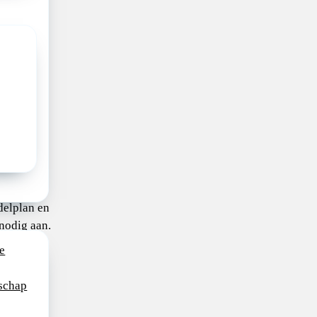
voor en
rekt
nten en
delingen
d en
iënt in
ndelplan en
 nodig aan.
e
voering
gement
schap
n van
edures in