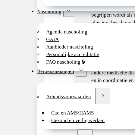
Frans te spreken en 
Nascholing
begrijpen wordt als 
pluspunt beschouwd
Agenda nascholing
Taken:
GAIA
• Onderzoekt, diagno
Aanbieder nascholing
en behandelt patiënt
Persoonlijke accreditatie
nodig met behulp v
FAQ nascholing 🔒
informatie en gegev
Beroepsbelangen
andere medische dis
en in coördinatie en
met andere medisch
specialisten en ande
Arbeidsvoorwaarden
zorgverleners;
• Schrijft behandelp
Cao en AMS/HAMS
registreert relevante
Gezond en veilig werken
gegevens;
• Coördineert