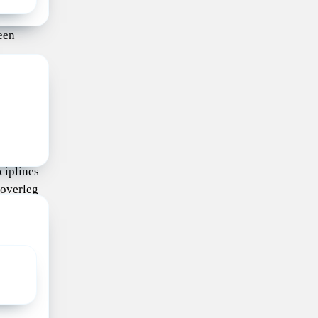
te
een
.
sticeert
en, indien
an
ens van
ciplines
 overleg
re
lannen en