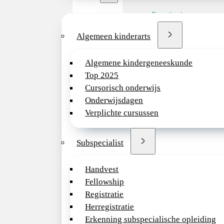
Functie eisen
Vereisten:
Algemeen kinderarts
• Geregistreerd als k
• Uitstekende
Algemene kindergeneeskunde
interpersoonlijke en
Top 2025
communicatieve vaa
Cursorisch onderwijs
met een hoge mate 
Onderwijsdagen
flexibiliteit;
Verplichte cursussen
• Patiëntgericht met
geweldige omgang 
Subspecialist
patiënten;
• Ambitieus en bere
Handvest
continuïteit en kwali
Fellowship
zorg te waarborgen;
Registratie
• Goede beheersing 
Herregistratie
Engelse taal. Het v
Erkenning subspecialische opleiding
om Nederlands, Spa