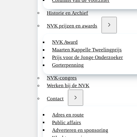
verwachting in 202
Columns van de voorzitter
operationeel zijn.
Historie en Archief
Als kinderarts verle
NVK prijzen en awards
medische zorg aan e
diverse populatie. J
NVK Award
natuurlijk empathisc
Maarten Kappelle Tweelingprijs
en een brede interess
Prijs voor de Jonge Onderzoeker
aspecten van de
Gorterpenning
kindergeneeskunde. 
bereid om in een kle
NVK-congres
werken om je taken 
Werken bij de NVK
breedst mogelijke zin
voeren. Het leveren
Contact
kwalitatieve zorg is
grootste belang, naa
Adres en route
handhaven van de co
Public affairs
van de zorg voor on
Adverteren en sponsoring
patiënten. Je bent e