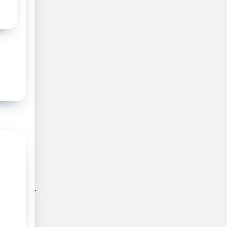
 Center
tieuze en
e op St.
dan 425
en en een
edden
durend
litatieve
maire
. Maarten,
n totale
veer