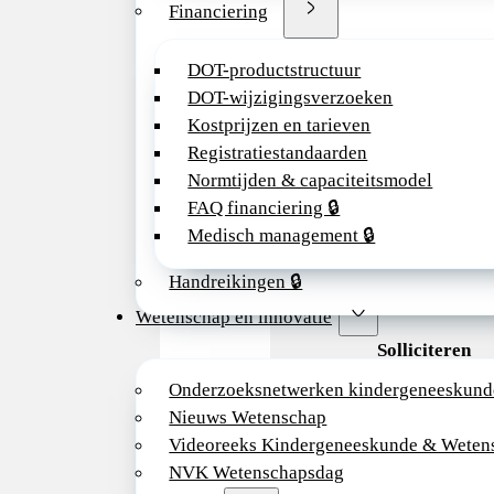
Financiering
Omtrent Gedra
referentiechec
DOT-productstructuur
nodig – diplom
DOT-wijzigingsverzoeken
of SKJ.
Kostprijzen en tarieven
Meer weten?
Registratiestandaarden
Normtijden & capaciteitsmodel
Voor meer info
FAQ financiering 🔒
met Dirk-Jan 
Medisch management 🔒
51532165,
dva
Olie (0251-78
Handreikingen 🔒
48929600,
kol
Wetenschap en innovatie
Solliciteren
Onderzoeksnetwerken kindergeneeskund
Spreekt deze fu
Nieuws Wetenschap
team tijdelijk
Videoreeks Kindergeneeskunde & Weten
waarnemend ki
NVK Wetenschapsdag
graag jouw soll