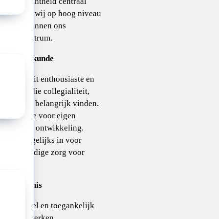
tiëntgerichtheid centraal
st leveren wij op hoog niveau
aire zorg binnen ons
ondenCentrum.
dergeneeskunde
bestaat uit enthousiaste en
rartsen die collegialiteit,
en humor belangrijk vinden.
m is ruimte voor eigen
ersoonlijke ontwikkeling.
ij ons dagelijks in voor
 hoogwaardige zorg voor
n ouders.
s ziekenhuis
rofessioneel en toegankelijk
ar samenwerken