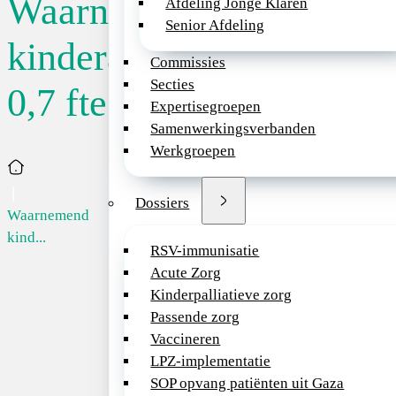
Waarnemend
Afdeling Jonge Klaren
Publicatiedatum
Waarnemend
Senior Afdeling
kinderarts
01-06-2026
kinderarts
Commissies
0,7 fte
Secties
Voor tijdelijk
0,7 fte
Expertisegroepen
enthousiaste e
Samenwerkingsverbanden
een aanstelling
Terug naar overzicht
Werkgroepen
Ben jij dit?
Home
Sluitingsdatum:
Wij zoeken ee
Dossiers
01/10/2026
Waarnemend
kinderarts die 
kind...
breedte van he
RSV-immunisatie
zelfstandig fun
Acute Zorg
schoenen staat
Kinderpalliatieve zorg
communicatiev
Passende zorg
teamspeler, de
Vaccineren
ontwikkeling va
LPZ-implementatie
een dynamisch
SOP opvang patiënten uit Gaza