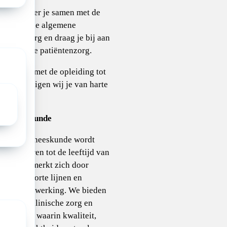
 participeer je samen met de
artsen in de algemene
ndige zorg en draag je bij aan
ogwaardige patiëntenzorg.
ort klaar met de opleiding tot
k dan nodigen wij je van harte
iteren.
ergeneeskunde
g kindergeneeskunde wordt
an kinderen tot de leeftijd van
deling kenmerkt zich door
ndacht, korte lijnen en
aire samenwerking. We bieden
 als poliklinische zorg en
omgeving waarin kwaliteit,