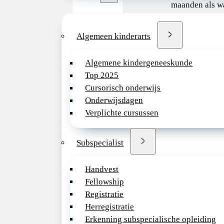
maanden als w
fte.
Algemeen kinderarts
· Goede bereik
en busstation 
gratis parkeren
Algemene kindergeneeskunde
Top 2025
· Fietsplan: M
Cursorisch onderwijs
belastingvoorde
Onderwijsdagen
schaffen.
Verplichte cursussen
· Bedrijfsfitne
fitnessfacilitei
Subspecialist
blijven.
Handvest
· Meerkeuzesy
Fellowship
arbeidsvoorwaa
Registratie
reiskostenver
Herregistratie
regeling.
Erkenning subspecialische opleiding