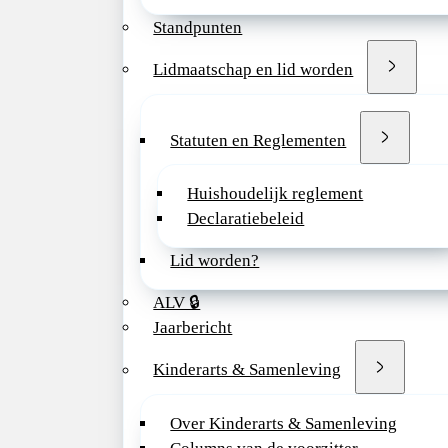
In deze functie
Standpunten
collega kinder
Lidmaatschap en lid worden
kindergeneesku
kwalitatief ho
Statuten en Reglementen
Ben jij binnenk
kinderarts? Oo
uit om te sollic
Huishoudelijk reglement
Declaratiebeleid
Afdeling kind
Lid worden?
Op de afdelin
zorg geboden a
ALV 🔒
18 jaar. De af
Jaarbericht
persoonlijke aa
Kinderarts & Samenleving
multidisciplin
zowel klinische
Over Kinderarts & Samenleving
werken in een 