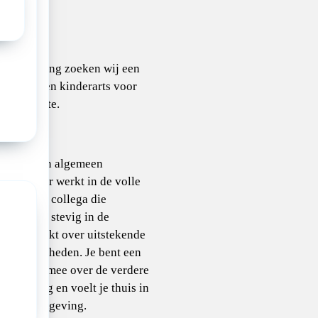
e waarneming zoeken wij een
n betrokken kinderarts voor
 van 0,7 fte.
n bevlogen algemeen
met plezier werkt in de volle
t vak. Een collega die
ctioneert, stevig in de
 en beschikt over uitstekende
e vaardigheden. Je bent een
nkt graag mee over de verdere
n de zorg en voelt je thuis in
e werkomgeving.