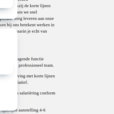
 is. Dankzij de korte lijnen
teams kunnen we snel
ptimale zorg leveren aan onze
ken bij ons betekent werken in
rksfeer waarin je echt van
.
:
ige en uitdagende functie
rokken en professioneel team.
 werkomgeving met korte lijnen
eigen initiatief.
aarden en salariëring conform
 tijdelijke aanstelling 4-6