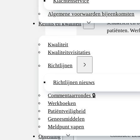
Klachtenservice
vanzelfsprekend
Algemene voorwaarden bijeenkomsten
en betrokken 
schakelen en o
Kennis en kwaliteit
patiënten. Wer
een prettige we
Kwaliteit
betekenis bent
Kwaliteitsvisitaties
Wij bieden jou
Richtlijnen
· Een veelzijd
binnen een bet
Richtlijnen nieuws
· Een prettige
Commentaarrondes 🔒
en ruimte voor 
Werkboeken
Patiëntveiligheid
· Arbeidsvoorw
Geneesmiddelen
AMS.
Meldpunt vapen
· Contract: Een
Opleiding