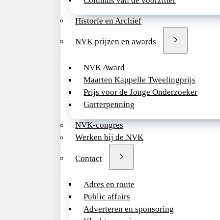
Columns van de voorzitter
innovatie en pa
staan. Daarnaa
Historie en Archief
landelijk terti
KinderBrandw
NVK prijzen en awards
Vakgroep kin
NVK Award
Onze vakgroep 
Maarten Kappelle Tweelingprijs
betrokken kinde
Prijs voor de Jonge Onderzoeker
samenwerking 
Gorterpenning
Binnen het tea
NVK-congres
initiatief en p
Werken bij de NVK
Samen zetten w
toegankelijke,
Contact
kinderen en hu
Adres en route
Het Rode krui
Public affairs
Wij zijn een p
Adverteren en sponsoring
ziekenhuis wa