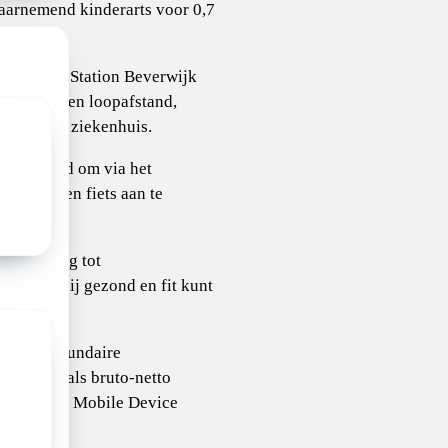
aarnemend kinderarts voor 0,7
baarheid: Station Beverwijk
op 7 minuten loopafstand,
 nabij het ziekenhuis.
ogelijkheid om via het
elplan een fiets aan te
ss: Toegang tot
ten zodat jij gezond en fit kunt
steem secundaire
rden: Zoals bruto-netto
goeding en Mobile Device