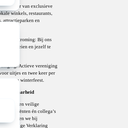
 Profiteer van exclusieve
okale winkels, restaurants,
, attractieparken en
 en doorstroming: Bij ons
 om te groeien en jezelf te
reniging: Actieve vereniging
voor uitjes en twee keer per
zomer- en winterfeest.
 betrouwbaarheid
nden we een veilige
oor patiënten én collega’s
arom vragen we bij
g een geldige Verklaring