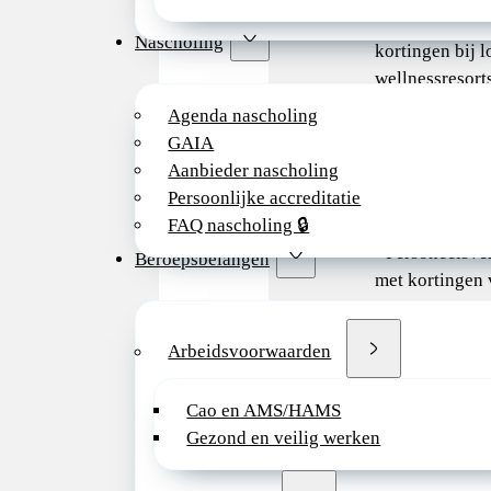
· CompanyPass:
Nascholing
kortingen bij l
wellnessresorts
bioscopen.
Agenda nascholing
GAIA
· Ontwikkeling
Aanbieder nascholing
krijg je ruimte
Persoonlijke accreditatie
ontwikkelen.
FAQ nascholing 🔒
· Personeelsve
Beroepsbelangen
met kortingen 
jaar een groot 
Arbeidsvoorwaarden
Veiligheid en
Bij het RKZ vi
Cao en AMS/HAMS
werkomgeving v
Gezond en veilig werken
belangrijk. Da
indiensttredin