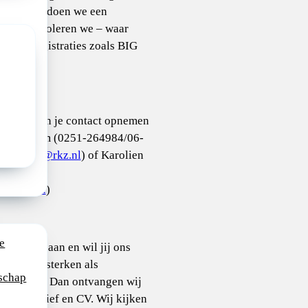
g (VOG), doen we een
k en controleren we – waar
a’s en registraties zoals BIG
rmatie kan je contact opnemen
van Zuidam (0251-264984/06-
nzuidam@rkz.nl
) of Karolien
3849/06-
ie@rkz.nl
)
e
nctie jou aan en wil jij ons
 komen versterken als
schap
nderarts? Dan ontvangen wij
icitatiebrief en CV. Wij kijken