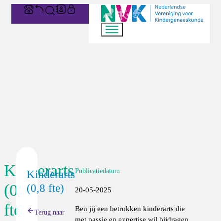
Kinderarts
Publicatiedatum
Kinderarts
(0,8
(0,8 fte)
20-05-2025
fte)
Ben jij een betrokken kinderarts die
Terug naar
met passie en expertise wil bijdragen