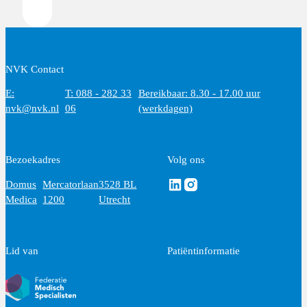
NVK Contact
E:
T: 088 - 282 33
Bereikbaar: 8.30 - 17.00 uur
nvk@nvk.nl
06
(werkdagen)
Bezoekadres
Volg ons
Volg ons via Linkedin
Volg ons via Instagram
Domus
Mercatorlaan
3528 BL
Medica
1200
Utrecht
Lid van
Patiëntinformatie