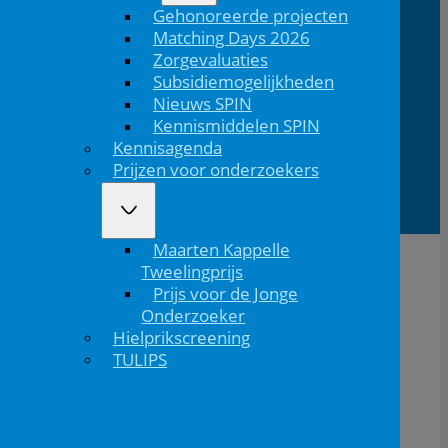
Gehonoreerde projecten
Volg ons via Linkedin
Volg ons via Instagram
Domus
Mercatorlaan
3528 BL
Matching Days 2026
Medica
1200
Utrecht
Zorgevaluaties
Subsidiemogelijkheden
Nieuws SPIN
Lid van
Patiëntinformatie
Kennismiddelen SPIN
Kennisagenda
Prijzen voor onderzoekers
Maarten Kappelle
Tweelingprijs
Prijs voor de Jonge
Onderzoeker
Hielprikscreening
TULIPS
De NVK geeft geen medisch advies aan patiënten.