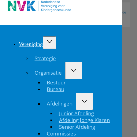
Vereniging
Strategie
Organisatie
Bestuur
Bureau
Afdelingen
Waarnemend
Publicatiedatum
Waarnemend
Junior Afdeling
kinderarts
kinderarts
10-09-2025
Afdeling Jonge Klaren
Senior Afdeling
Wat ga je doen?
Terug naar
Commissies
Home