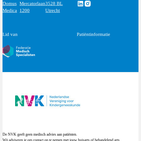
Volg ons via Linkedin
Volg ons via Instagram
Domus
Mercatorlaan
3528 BL
Medica
1200
Utrecht
Lid van
Patiëntinformatie
De NVK geeft geen medisch advies aan patiënten.
Wij adviseren je om contact op te nemen met jouw huisarts of behandelend arts.