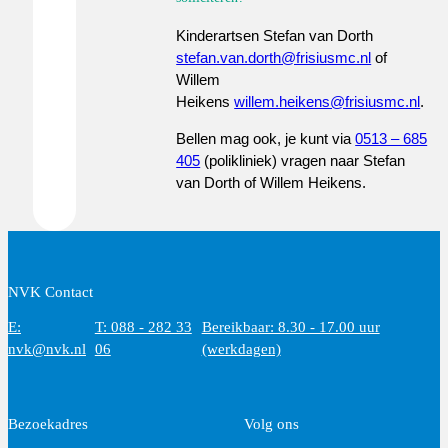
Kinderartsen Stefan van Dorth
stefan.van.dorth@frisiusmc.nl
of
Willem
Heikens
willem.heikens@frisiusmc.nl
.
Bellen mag ook, je kunt via
0513 – 685
405
(polikliniek) vragen naar Stefan
van Dorth of Willem Heikens.
NVK Contact
E:
T: 088 - 282 33
Bereikbaar: 8.30 - 17.00 uur
nvk@nvk.nl
06
(werkdagen)
Bezoekadres
Volg ons