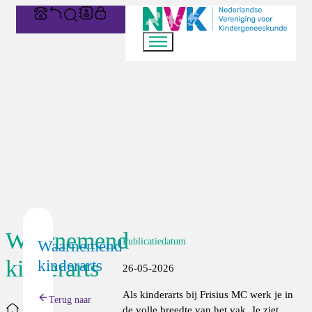
Waarnemend
Publicatiedatum
Waarnemend
kinderarts
kinderarts
26-05-2026
Als kinderarts bij Frisius MC werk je in
Terug naar
Home
de volle breedte van het vak. Je ziet