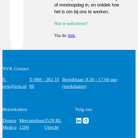
of meeloopdag in, en ontdek hoe
het is om bij ons te werken.
Hoe te solliciteren?
Via de
link
.
NVK Contact
E:
T: 088 - 282 33
Bereikbaar: 8.30 - 17.00 uur
nvk@nvk.nl
06
(werkdagen)
Bezoekadres
Volg ons
Volg ons via Linkedin
Volg ons via Instagram
Domus
Mercatorlaan
3528 BL
Medica
1200
Utrecht