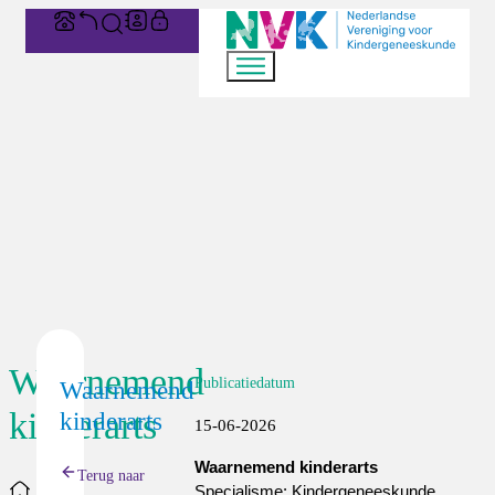
Waarnemend
Publicatiedatum
Waarnemend
kinderarts
kinderarts
15-06-2026
Waarnemend kinderarts
Terug naar
Home
Specialisme: Kindergeneeskunde