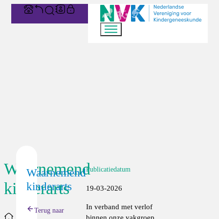
Waarnemend
Publicatiedatum
Waarnemend
kinderarts
kinderarts
19-03-2026
In verband met verlof
Terug naar
Home
binnen onze vakgroep