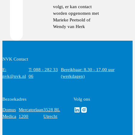
volgt, er kan contact
worden opgenomen met
Marieke Peetsold of
Wendy van Herk
NVK Contact
E:
T: 088 - 282 33
Bereikbaar: 8.30 - 17.00 uur
nvk@nvk.nl
06
(werkdagen)
Bezoekadres
Volg ons
Volg ons via Linkedin
Volg ons via Instagram
Domus
Mercatorlaan
3528 BL
Medica
1200
Utrecht