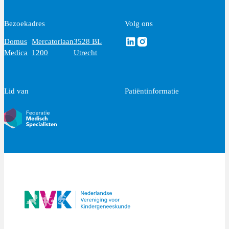
Bezoekadres
Volg ons
Volg ons via Linkedin
Volg ons via Instagram
Domus
Mercatorlaan
3528 BL
Medica
1200
Utrecht
Lid van
Patiëntinformatie