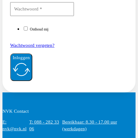
Onthoud mij
Wachtwoord vergeten?
Inloggen
NVK Contact
E:
T: 088 - 282 33
Bereikbaar: 8.30 - 17.00 uur
nvk@nvk.nl
06
(werkdagen)