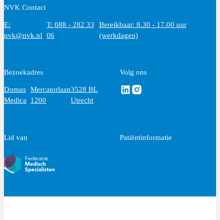
NVK Contact
E:
T: 088 - 282 33
Bereikbaar: 8.30 - 17.00 uur
nvk@nvk.nl
06
(werkdagen)
Bezoekadres
Volg ons
Volg ons via Linkedin
Volg ons via Instagram
Domus
Mercatorlaan
3528 BL
Medica
1200
Utrecht
Lid van
Patiëntinformatie