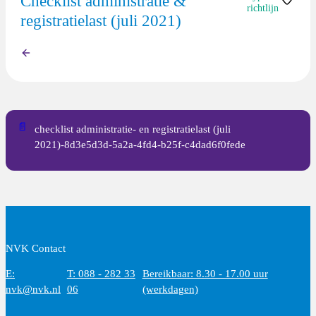
Checklist administratie &
richtlijn
registratielast (juli 2021)
Overige
Terug
📄
checklist administratie- en registratielast (juli
2021)-8d3e5d3d-5a2a-4fd4-b25f-c4dad6f0fede
NVK Contact
E:
T: 088 - 282 33
Bereikbaar: 8.30 - 17.00 uur
nvk@nvk.nl
06
(werkdagen)