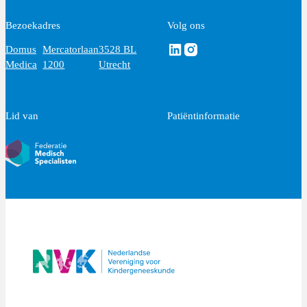
Bezoekadres
Volg ons
Volg ons via Linkedin
Volg ons via Instagram
Domus
Mercatorlaan
3528 BL
Medica
1200
Utrecht
Lid van
Patiëntinformatie