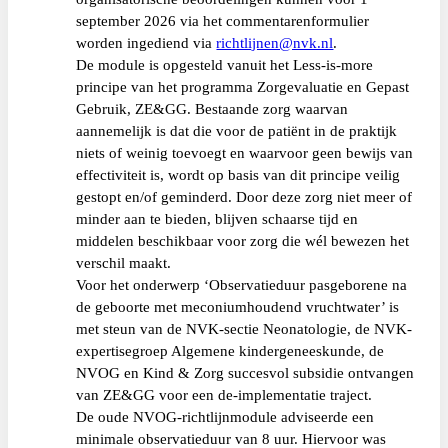
september 2026 via het commentarenformulier
worden ingediend via
richtlijnen@nvk.nl
.
De module is opgesteld vanuit het Less-is-more
principe van het programma Zorgevaluatie en Gepast
Gebruik, ZE&GG. Bestaande zorg waarvan
aannemelijk is dat die voor de patiënt in de praktijk
niets of weinig toevoegt en waarvoor geen bewijs van
effectiviteit is, wordt op basis van dit principe veilig
gestopt en/of geminderd. Door deze zorg niet meer of
minder aan te bieden, blijven schaarse tijd en
middelen beschikbaar voor zorg die wél bewezen het
verschil maakt.
Voor het onderwerp ‘Observatieduur pasgeborene na
de geboorte met meconiumhoudend vruchtwater’ is
met steun van de NVK-sectie Neonatologie, de NVK-
expertisegroep Algemene kindergeneeskunde, de
NVOG en Kind & Zorg succesvol subsidie ontvangen
van ZE&GG voor een de-implementatie traject.
De oude NVOG-richtlijnmodule adviseerde een
minimale observatieduur van 8 uur. Hiervoor was