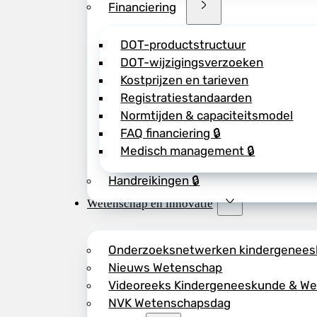
Financiering
DOT-productstructuur
DOT-wijzigingsverzoeken
Kostprijzen en tarieven
Registratiestandaarden
Normtijden & capaciteitsmodel
FAQ financiering 🔒
Medisch management 🔒
Handreikingen 🔒
Wetenschap en innovatie
Onderzoeksnetwerken kindergenee
Nieuws Wetenschap
Videoreeks Kindergeneeskunde & W
NVK Wetenschapsdag