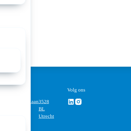
a:
ezoekadres
Volg ons
Volg ons via Linkedin
Volg ons via Instagram
omus
Mercatorlaan
3528
edica
1200
BL
Utrecht