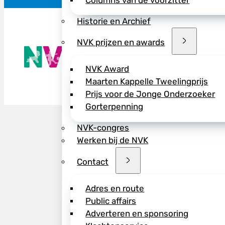
Columns van de voorzitter
Historie en Archief
NVK prijzen en awards
De NVK geeft
Wij advisere
Copyright ©
NVK Award
Maarten Kappelle Tweelingprijs
Prijs voor de Jonge Onderzoeker
Gorterpenning
NVK-congres
Werken bij de NVK
Contact
Adres en route
Public affairs
Adverteren en sponsoring