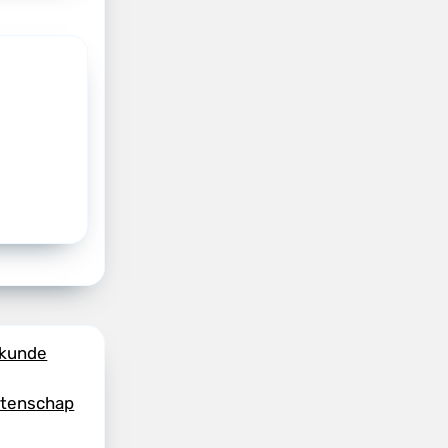
skunde
etenschap