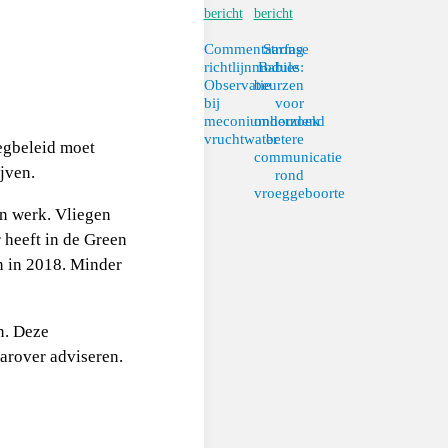
bericht
bericht
Commentaarfase
Strong
richtlijnmodule
Babies:
Observatie
beurzen
bij
voor
meconiumhoudend
onderzoek
vruchtwater
betere
egbeleid moet
communicatie
jven.
rond
vroeggeboorte
un werk. Vliegen
r heeft in de Green
n in 2018. Minder
n. Deze
arover adviseren.