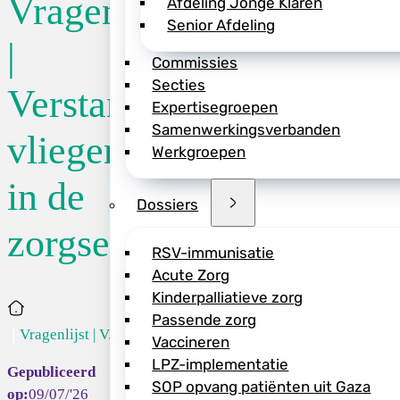
Vragenlijst
Afdeling Jonge Klaren
Senior Afdeling
De projectgroep ‘V
|
Commissies
(gesteund door UM
Secties
NVZ en wetenschap
Verstandig
Expertisegroepen
NVK) zet een vragen
Samenwerkingsverbanden
werkzaam is in de 
vliegen
Werkgroepen
voldoen. Het doel i
in de
In de medische sec
Dossiers
draagt tegelijkerti
zorgsector
Deal Duurzame zorg
RSV-immunisatie
en verstandiger vli
Acute Zorg
De uitkomsten van 
Kinderpalliatieve zorg
Home
aanbevelingen word
Passende zorg
Vragenlijst | V...
Vaccineren
>> Vul uiterlijk 2 
LPZ-implementatie
SOP opvang patiënten uit Gaza
09/07/'26