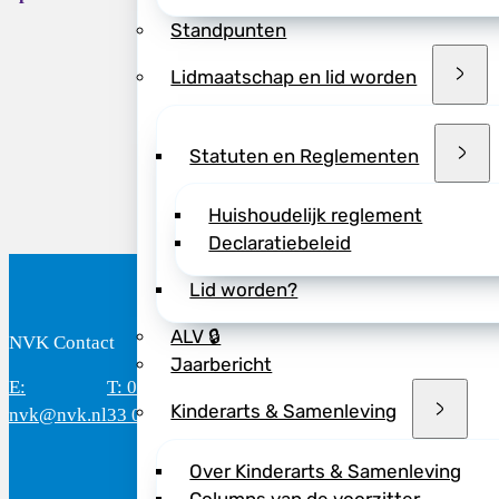
Standpunten
Lidmaatschap en lid worden
Deel dit bericht vi
Statuten en Reglementen
Huishoudelijk reglement
Declaratiebeleid
Lid worden?
ALV 🔒
NVK Contact
B
Jaarbericht
E:
T: 088 - 282
Bereikbaar: 8.30 - 17.00 uur
D
Kinderarts & Samenleving
nvk@nvk.nl
33 06
(werkdagen)
M
Over Kinderarts & Samenleving