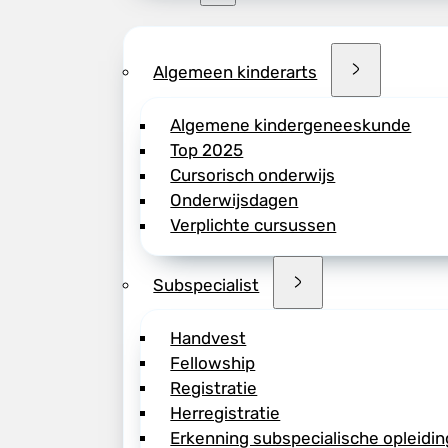
Algemeen kinderarts
Algemene kindergeneeskunde
Top 2025
Cursorisch onderwijs
Onderwijsdagen
Verplichte cursussen
Subspecialist
Handvest
Fellowship
Registratie
Herregistratie
Erkenning subspecialische opleidin