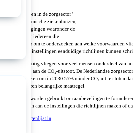
erstandig vliegen in de zorgsector’
CNL, de academische ziekenhuizen,
pelijke verenigingen waaronder de
lijst uit onder iedereen die
medische sector om te onderzoeken aan welke voorwaarden vli
s dat medische instellingen eenduidige richtlijnen kunnen schri
tor is beroepsmatig vliegen voor veel mensen onderdeel van h
jd behoorlijk bij aan de CO₂-uitstoot. De Nederlandse zorgsecto
 3.0 afgesproken om in 2030 55% minder CO₂ uit te stoten da
egen is daarin een belangrijke maatregel.
de vragenlijst worden gebruikt om aanbevelingen te formulere
en aangeboden aan de instellingen die richtlijnen maken of da
augustus de vragenlijst in