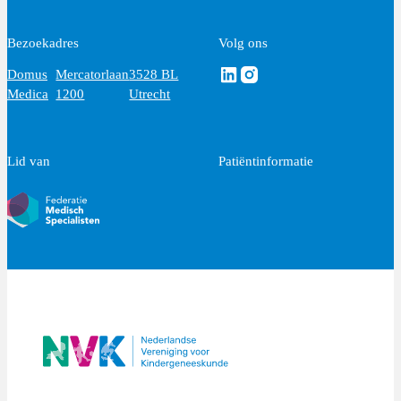
Bezoekadres
Volg ons
Volg ons via Linkedin
Volg ons via Instagram
Domus
Mercatorlaan
3528 BL
Medica
1200
Utrecht
Lid van
Patiëntinformatie