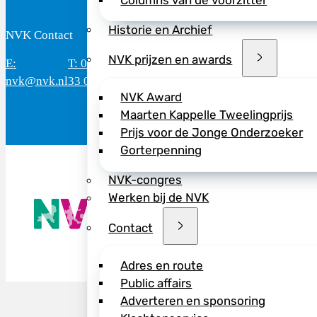
Columns van de voorzitter
Historie en Archief
NVK Contact
B
NVK prijzen en awards
E:
T: 088 - 282
Bereikbaar: 8.30 - 17.00 uur
D
nvk@nvk.nl
33 06
(werkdagen)
M
NVK Award
Maarten Kappelle Tweelingprijs
Prijs voor de Jonge Onderzoeker
Gorterpenning
NVK-congres
Werken bij de NVK
De NVK geeft
Wij advisere
Contact
Copyright ©
Adres en route
Public affairs
Adverteren en sponsoring