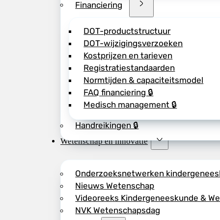
Financiering
DOT-productstructuur
DOT-wijzigingsverzoeken
Kostprijzen en tarieven
Registratiestandaarden
Normtijden & capaciteitsmodel
FAQ financiering 🔒
Medisch management 🔒
Handreikingen 🔒
Wetenschap en innovatie
Onderzoeksnetwerken kindergenee
Nieuws Wetenschap
Videoreeks Kindergeneeskunde & W
NVK Wetenschapsdag