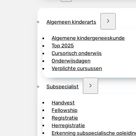
Algemeen kinderarts
Algemene kindergeneeskunde
Top 2025
Cursorisch onderwijs
Onderwijsdagen
Verplichte cursussen
Subspecialist
Handvest
Fellowship
Registratie
Herregistratie
Erkenning subspecialische opleidin