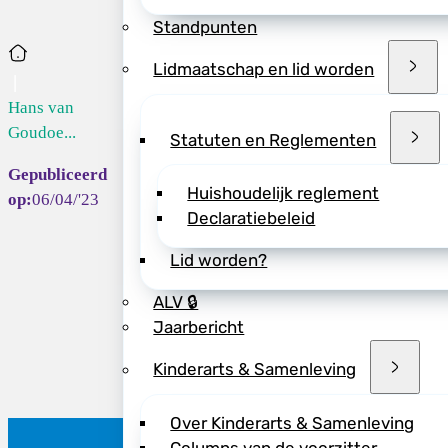
Standpunten
Home
Lidmaatschap en lid worden
Hans van
Goudoe...
Statuten en Reglementen
Huishoudelijk reglement
06/04/'23
Declaratiebeleid
Lid worden?
ALV 🔒
Jaarbericht
Kinderarts & Samenleving
Over Kinderarts & Samenleving