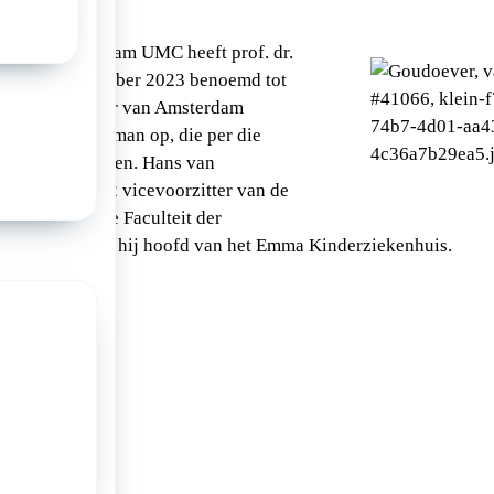
ht van Amsterdam UMC heeft prof. dr.
r per 1 november 2023 benoemd tot
raad van bestuur van Amsterdam
. dr. Chris Polman op, die per die
MC zal verlaten. Hans van
 1 januari 2022 vicevoorzitter van de
n decaan van de Faculteit der
Daarvoor was hij hoofd van het Emma Kinderziekenhuis.
a: