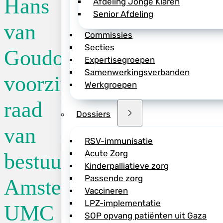
Hans
Afdeling Jonge Klaren
Senior Afdeling
De raad van toezic
van
Commissies
Hans van Goudoeve
Secties
voorzitter van de 
Goudoever
Expertisegroepen
UMC. Hij volgt prof
Samenwerkingsverbanden
datum Amsterdam U
voorzitter
Werkgroepen
Goudoever is sinds
raad van bestuur e
raad
Geneeskunde UvA. 
Dossiers
van
RSV-immunisatie
Acute Zorg
bestuur
Kinderpalliatieve zorg
Deel dit bericht vi
Passende zorg
Amsterdam
Vaccineren
LPZ-implementatie
UMC
SOP opvang patiënten uit Gaza