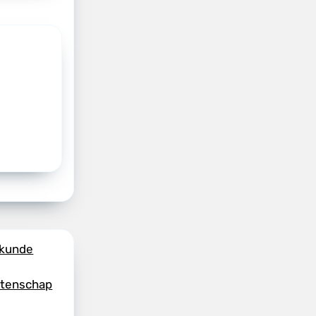
skunde
etenschap