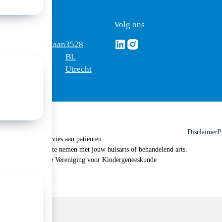
ezoekadres
Volg ons
Volg ons via Linkedin
Volg ons via Instagram
omus
Mercatorlaan
3528
edica
1200
BL
Utrecht
Disclaimer
P
 geen medisch advies aan patiënten.
n je om contact op te nemen met jouw huisarts of behandelend arts.
 2026, Nederlandse Vereniging voor Kindergeneeskunde