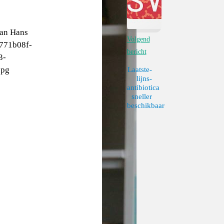
Volgend
bericht
Laatste-
lijns-
antibiotica
sneller
beschikbaar