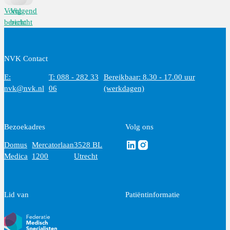
Vorig
Volgend
bericht
bericht
NVK Contact
E:
T: 088 - 282 33
Bereikbaar: 8.30 - 17.00 uur
nvk@nvk.nl
06
(werkdagen)
Bezoekadres
Volg ons
Volg ons via Linkedin
Volg ons via Instagram
Domus
Mercatorlaan
3528 BL
Medica
1200
Utrecht
Lid van
Patiëntinformatie