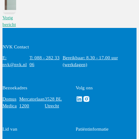
Vorig
bericht
NVK Contact
E:
T: 088 - 282 33
Bereikbaar: 8.30 - 17.00 uur
nvk@nvk.nl
06
(werkdagen)
Bezoekadres
Volg ons
Volg ons via Linkedin
Volg ons via Instagram
Domus
Mercatorlaan
3528 BL
Medica
1200
Utrecht
Lid van
Patiëntinformatie