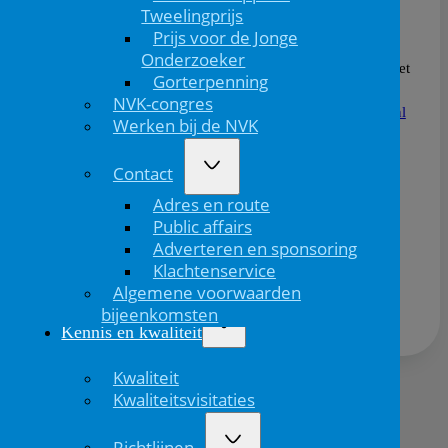
we onze energie en brengen we de passende zorg
Tweelingprijs
initiatieven verder binnen de kindergeneeskunde.
Prijs voor de Jonge
Onderzoeker
Wil jij binnen de kindergeneeskunde aan de slag met
Gorterpenning
Passende zorg? Meld je dan aan voor de éénjarige
NVK-congres
werkgroep Passende zorg via
passendezorg@nvk.nl
Werken bij de NVK
of via
www.nvk.nl/passendezorg
.
Contact
Adres en route
Public affairs
Adverteren en sponsoring
Deel dit bericht via:
Klachtenservice
Algemene voorwaarden
bijeenkomsten
Kennis en kwaliteit
Kwaliteit
Kwaliteitsvisitaties
Volgend
bericht
Richtlijnen