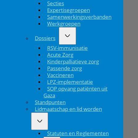
Secties
voor
Expertisegroepen
de
Samenwerkingsverbanden
Werkgroepen
éénjarige
Dossiers
werkgroep
RSV-immunisatie
Passende
Acute Zorg
Kinderpalliatieve zorg
zorg
Passende zorg
Vaccineren
LPZ-implementatie
Home
SOP opvang patiënten uit
Gaza
Meld
Standpunten
je
Lidmaatschap en lid worden
aan
voo...
Statuten en Reglementen