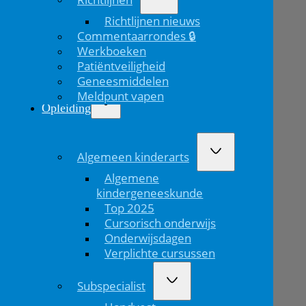
Richtlijnen nieuws
Commentaarrondes 🔒
Werkboeken
Patiëntveiligheid
Geneesmiddelen
Meldpunt vapen
Opleiding
Algemeen kinderarts
Algemene
kindergeneeskunde
Top 2025
Cursorisch onderwijs
Onderwijsdagen
Verplichte cursussen
Subspecialist