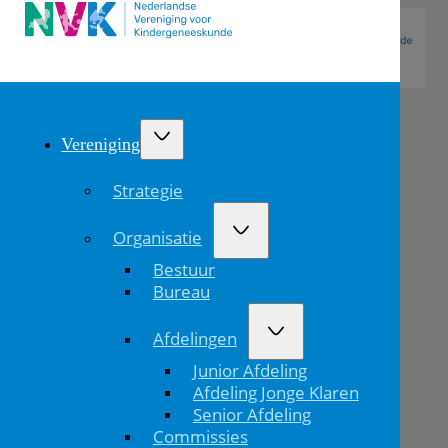
Vereniging
Strategie
Organisatie
Bestuur
Bureau
Afdelingen
Meld
Junior Afdeling
je
Afdeling Jonge Klaren
Senior Afdeling
aan
Commissies