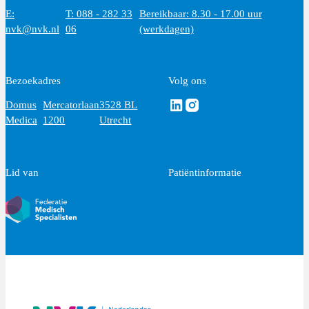
E:
T: 088 - 282 33
Bereikbaar: 8.30 - 17.00 uur
nvk@nvk.nl
06
(werkdagen)
Bezoekadres
Volg ons
Volg ons via Linkedin
Volg ons via Instagram
Domus
Mercatorlaan
3528 BL
Medica
1200
Utrecht
Lid van
Patiëntinformatie