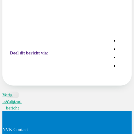
Deel dit bericht via:
Vorig
bericht
Volgend
bericht
NVK Contact