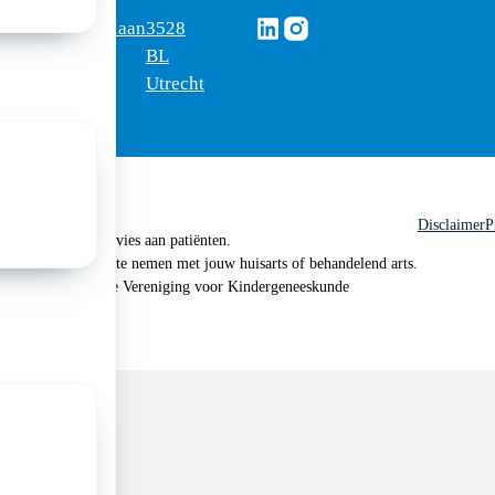
Volg ons via Linkedin
Volg ons via Instagram
omus
Mercatorlaan
3528
edica
1200
BL
Utrecht
Disclaimer
P
 geen medisch advies aan patiënten.
n je om contact op te nemen met jouw huisarts of behandelend arts.
 2026, Nederlandse Vereniging voor Kindergeneeskunde