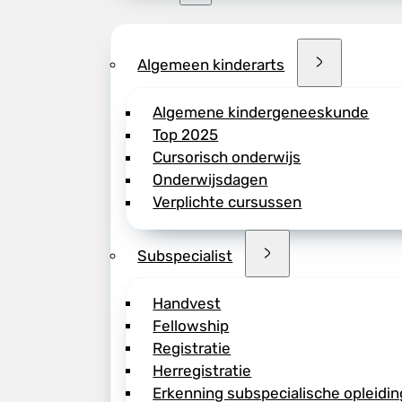
Algemeen kinderarts
Algemene kindergeneeskunde
Top 2025
Cursorisch onderwijs
Onderwijsdagen
Verplichte cursussen
Subspecialist
Handvest
Fellowship
Registratie
Herregistratie
Erkenning subspecialische opleidin