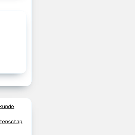
skunde
etenschap