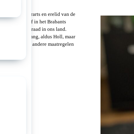
sioneerd kinderarts en erelid van de
ngezonden brief in het Brabants
age vaccinatiegraad in ons land.
s van groot belang, aldus Holl, maar
 te werken zullen andere maatregelen
nomen.
tikel
a: