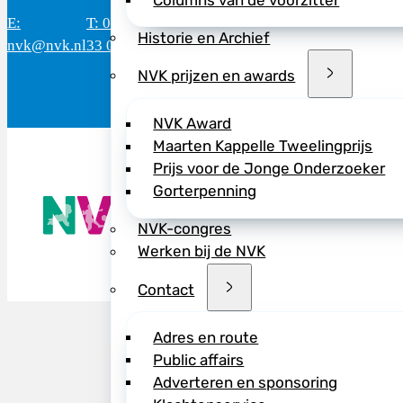
Columns van de voorzitter
E:
T: 088 - 282
Bereikbaar: 8.30 - 17.00 uur
D
Historie en Archief
nvk@nvk.nl
33 06
(werkdagen)
M
NVK prijzen en awards
NVK Award
Maarten Kappelle Tweelingprijs
Prijs voor de Jonge Onderzoeker
Gorterpenning
De NVK geeft
Wij advisere
NVK-congres
Copyright ©
Werken bij de NVK
Contact
Adres en route
Public affairs
Adverteren en sponsoring