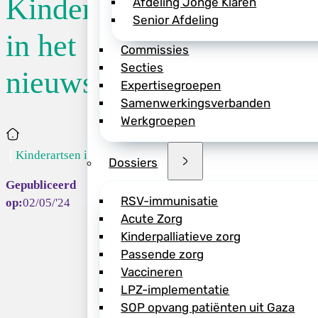
Kinderartsen
Afdeling Jonge Klaren
Senior Afdeling
Robert Holl, gepen
in het
Commissies
NVK, gaat in een i
Secties
Dagblad in op de l
nieuws
Expertisegroepen
Goede informatie i
Samenwerkingsverbanden
als dat niet blijkt
Werkgroepen
moeten worden ge
Home
>> Lees hier het ar
Kinderartsen in...
Dossiers
RSV-immunisatie
02/05/'24
Acute Zorg
Kinderpalliatieve zorg
Deel dit bericht vi
Passende zorg
Vaccineren
LPZ-implementatie
SOP opvang patiënten uit Gaza