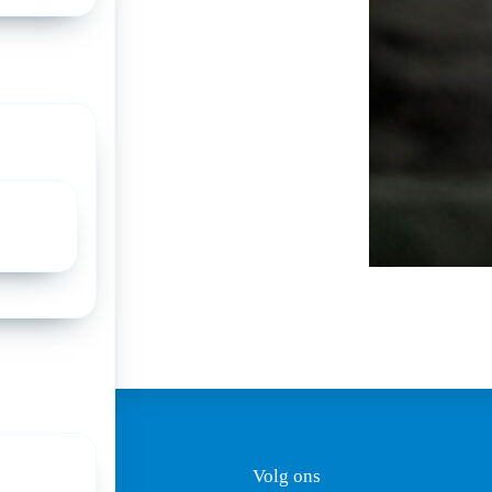
ezoekadres
Volg ons