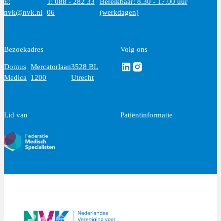
E:
T: 088 - 282 33
Bereikbaar: 8.30 - 17.00 uur
nvk@nvk.nl
06
(werkdagen)
Bezoekadres
Volg ons
Volg ons via Linkedin
Volg ons via Instagram
Domus
Mercatorlaan
3528 BL
Medica
1200
Utrecht
Lid van
Patiëntinformatie