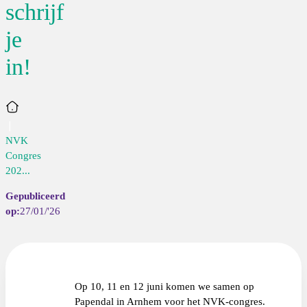
schrijf
je
in!
Home
NVK
Congres
202...
27/01/'26
Op 10, 11 en 12 juni komen we samen op
Papendal in Arnhem voor het NVK-congres.