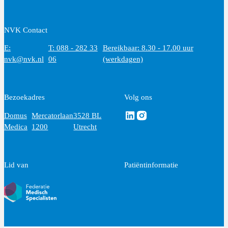
NVK Contact
E:
T: 088 - 282 33
Bereikbaar: 8.30 - 17.00 uur
nvk@nvk.nl
06
(werkdagen)
Bezoekadres
Volg ons
Volg ons via Linkedin
Volg ons via Instagram
Domus
Mercatorlaan
3528 BL
Medica
1200
Utrecht
Lid van
Patiëntinformatie