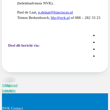
(beleidsadviseur NVK).
Paul de Laat,
p.delaat@franciscus.nl
Triston Berkenbosch,
bbc@nvk.nl
of 088 – 282 33 23
Deel dit bericht via:
Vorig
Volgend
bericht
bericht
NVK Contact