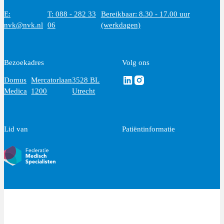
E:
T: 088 - 282 33
Bereikbaar: 8.30 - 17.00 uur
nvk@nvk.nl
06
(werkdagen)
Bezoekadres
Volg ons
Volg ons via Linkedin
Volg ons via Instagram
Domus
Mercatorlaan
3528 BL
Medica
1200
Utrecht
Lid van
Patiëntinformatie