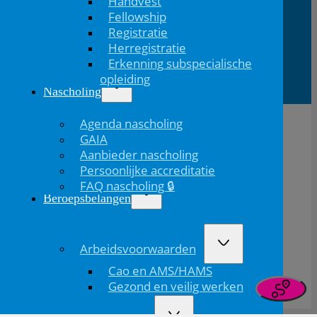
Handvest
Fellowship
Lid van
Patiëntinformatie
Registratie
Herregistratie
Erkenning subspecialische
opleiding
Nascholing
Agenda nascholing
GAIA
Aanbieder nascholing
Persoonlijke accreditatie
FAQ nascholing 🔒
Beroepsbelangen
De NVK geeft geen medisch advies aan patiënten.
Arbeidsvoorwaarden
Wij adviseren je om contact op te nemen met jouw huisarts of behandelend arts.
Cao en AMS/HAMS
Copyright © 2026, Nederlandse Vereniging voor Kindergeneeskunde
Gezond en veilig werken
Disclaimer
Privacybeleid