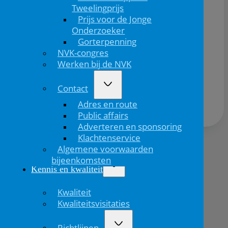
Tweelingprijs
Prijs voor de Jonge
Onderzoeker
Gorterpenning
NVK-congres
Werken bij de NVK
Deel dit bericht via:
Contact
Adres en route
Public affairs
Adverteren en sponsoring
Klachtenservice
Algemene voorwaarden
Volgend
bijeenkomsten
bericht
Kennis en kwaliteit
Kwaliteit
Kwaliteitsvisitaties
Richtlijnen