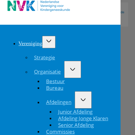
Vereniging
Strategie
Organisatie
Bestuur
Bureau
Afdelingen
Kinderartsen
Junior Afdeling
in
Afdeling Jonge Klaren
Senior Afdeling
het
Commissies