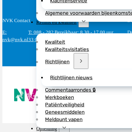
Klachtenservice
Algemene voorwaarden bijeenkomst
NVK Contact
B
Kennis en kwaliteit
E:
T: 088 - 282
Bereikbaar: 8.30 - 17.00 uur
D
nvk@nvk.nl
33 06
(werkdagen)
M
Kwaliteit
Kwaliteitsvisitaties
Richtlijnen
Richtlijnen nieuws
De NVK geeft
Commentaarrondes 🔒
Wij advisere
Werkboeken
Copyright ©
Patiëntveiligheid
Geneesmiddelen
Meldpunt vapen
Opleiding