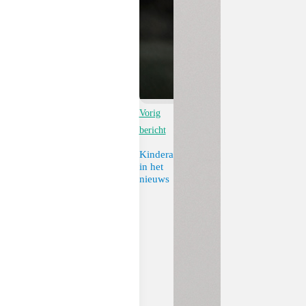
Vorig
bericht
Kinderartsen
in het
nieuws