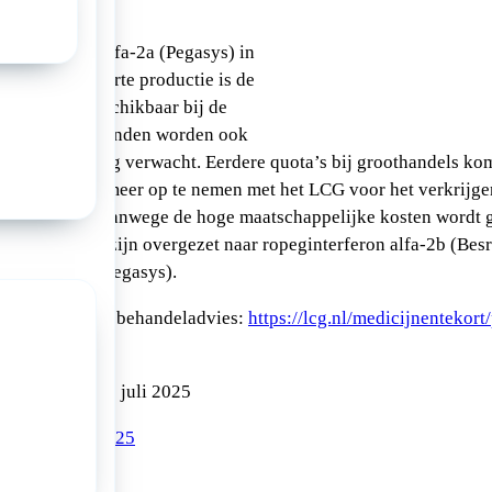
eginterferon alfa-2a (Pegasys) in
oor de opgestarte productie is de
ende mate beschikbaar bij de
de komende maanden worden ook
135ug en 180ug verwacht. Eerdere quota’s bij groothandels kom
geen contact meer op te nemen met het LCG voor het verkrijge
2a (Pegasys). Vanwege de hoge maatschappelijke kosten wordt 
ge het tekort zijn overgezet naar ropeginterferon alfa-2b (Besr
eron alfa-2a (Pegasys).
or het volledige behandeladvies:
https://lcg.nl/medicijnentekort
is geldig t/m 1 juli 2025
asys 16 mei 2025