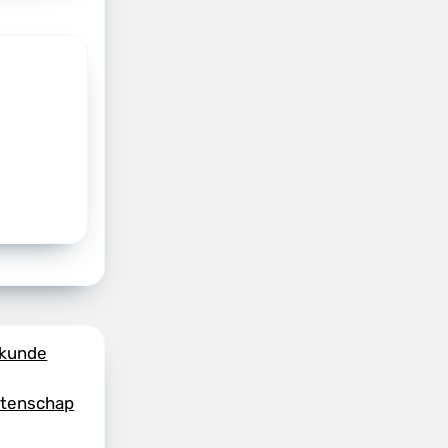
skunde
etenschap