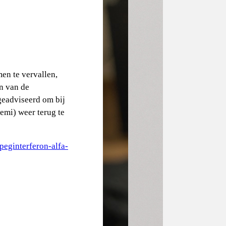
en te vervallen,
n van de
geadviseerd om bij
emi) weer terug te
/peginterferon-alfa-