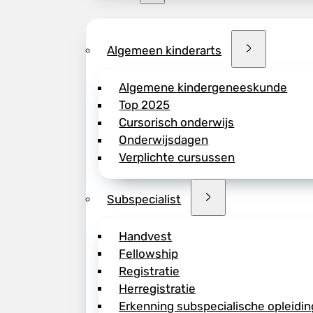
Algemeen kinderarts
Algemene kindergeneeskunde
Top 2025
Cursorisch onderwijs
Onderwijsdagen
Verplichte cursussen
Subspecialist
Handvest
Fellowship
Registratie
Herregistratie
Erkenning subspecialische opleidin