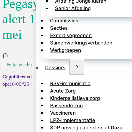
Pegasys
Afdeling Jonge Klaren
Senior Afdeling
De productie van p
alert 16
Commissies
Europa is hervat. D
Secties
90ug weer in voldo
mei
Expertisegroepen
groothandels. In 
Samenwerkingsverbanden
leveringen van de 
Werkgroepen
apothekers hoeven 
Home
peginterferon alfa
Pegasys alert 1...
patiënten die vanwe
Dossiers
zetten op peginterf
RSV-immunisatie
16/05/'25
Bekijk de alert vo
Acute Zorg
2a-pegasys/
Kinderpalliatieve zorg
Dit behandeladvies 
Passende zorg
Vaccineren
PDF LCG Alert Peg
LPZ-implementatie
SOP opvang patiënten uit Gaza