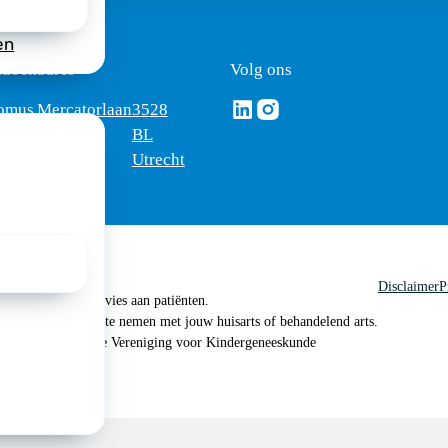
en
ezoekadres
Volg ons
Volg ons via Linkedin
Volg ons via Instagram
omus
Mercatorlaan
3528
edica
1200
BL
Utrecht
Disclaimer
P
 geen medisch advies aan patiënten.
n je om contact op te nemen met jouw huisarts of behandelend arts.
 2026, Nederlandse Vereniging voor Kindergeneeskunde