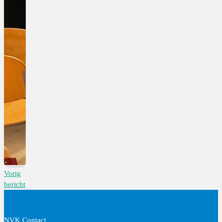
Vorig
bericht
NVK Contact