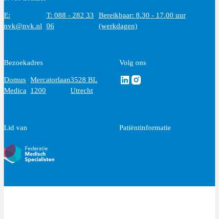
E:
T: 088 - 282 33
Bereikbaar: 8.30 - 17.00 uur
nvk@nvk.nl
06
(werkdagen)
Bezoekadres
Volg ons
Volg ons via Linkedin
Volg ons via Instagram
Domus
Mercatorlaan
3528 BL
Medica
1200
Utrecht
Lid van
Patiëntinformatie