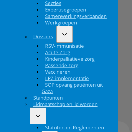
Secties
NVK-
Expertisegroepen
dag:
Samenwerkingsverbanden
Werkgroepen
een
Dossiers
inspirerende
RSV-immunisatie
editie!
Acute Zorg
Kinderpalliatieve zorg
Passende zorg
Home
Vaccineren
LPZ-implementatie
SOP opvang patiënten uit
De 14e
Gaza
Historis...
Standpunten
Lidmaatschap en lid worden
28/11/'25
Statuten en Reglementen