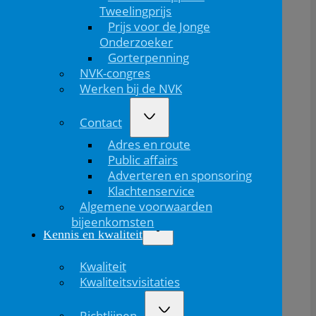
Dank aan de commissie Historie en Archief voor de
Tweelingprijs
organisatie en alle deelnemers voor hun komst. Het
Prijs voor de Jonge
was een boeiende, maar vooral plezierige dag!
Onderzoeker
Gorterpenning
NVK-congres
Werken bij de NVK
Contact
Adres en route
Public affairs
Adverteren en sponsoring
Klachtenservice
Algemene voorwaarden
bijeenkomsten
Kennis en kwaliteit
Kwaliteit
Deel dit bericht via:
Kwaliteitsvisitaties
Richtlijnen