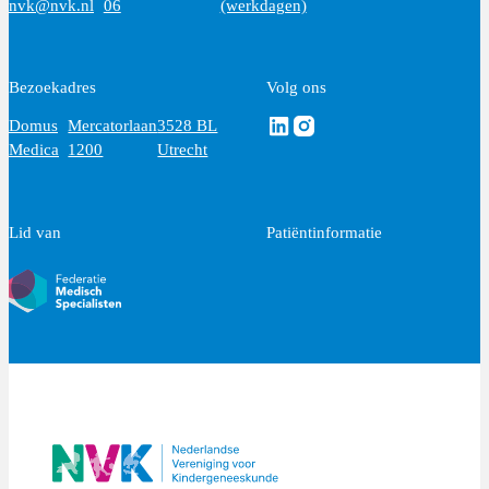
nvk@nvk.nl
06
(werkdagen)
Bezoekadres
Volg ons
Volg ons via Linkedin
Volg ons via Instagram
Domus
Mercatorlaan
3528 BL
Medica
1200
Utrecht
Lid van
Patiëntinformatie