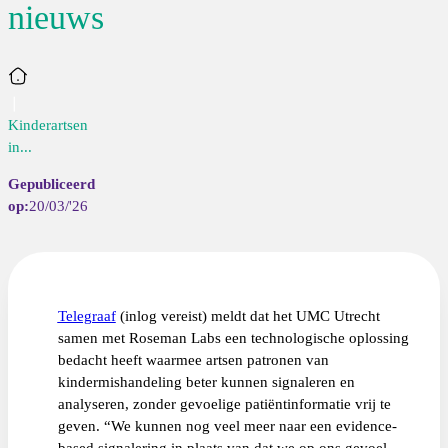
nieuws
Home
Kinderartsen
in...
20/03/'26
Telegraaf
(inlog vereist) meldt dat het UMC Utrecht
samen met Roseman Labs een technologische oplossing
bedacht heeft waarmee artsen patronen van
kindermishandeling beter kunnen signaleren en
analyseren, zonder gevoelige patiëntinformatie vrij te
geven. “We kunnen nog veel meer naar een evidence-
based signalering in plaats van dat we op ons gevoel