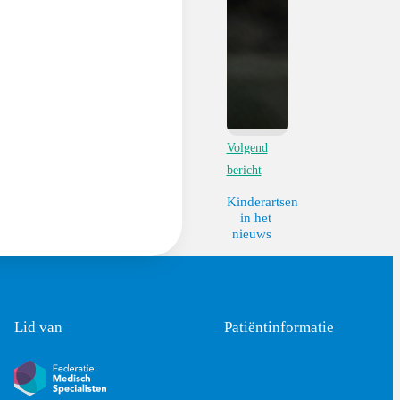
Volgend
bericht
Kinderartsen
in het
nieuws
Lid van
Patiëntinformatie