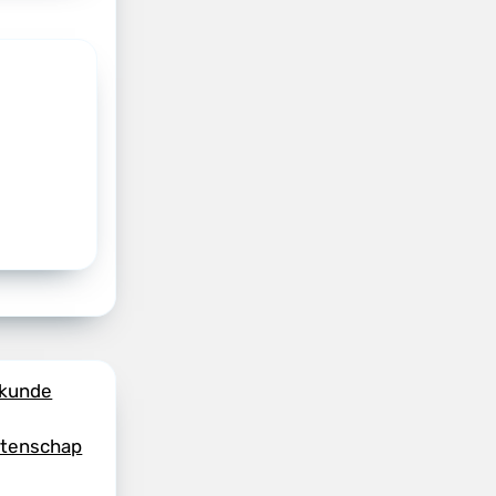
skunde
etenschap