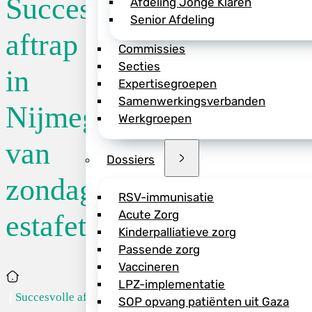
Succesvolle
Afdeling Jonge Klaren
Senior Afdeling
De
zondagsdienst-
aftrap
Commissies
(Nijmegen) van LA
Secties
succesvolle aftrap
in
Expertisegroepen
en zorgprofessiona
Samenwerkingsverbanden
meerdere kinderart
Nijmegen
Werkgroepen
voor álle umc-werk
van
De estafette krijg
Dossiers
voorstel komt, wor
zondagsdienst-
Aanmelden voor de
RSV-immunisatie
NVK-leden in de um
Acute Zorg
estafette
>> Lees het volled
Kinderpalliatieve zorg
Passende zorg
Vaccineren
Home
LPZ-implementatie
Succesvolle aft...
SOP opvang patiënten uit Gaza