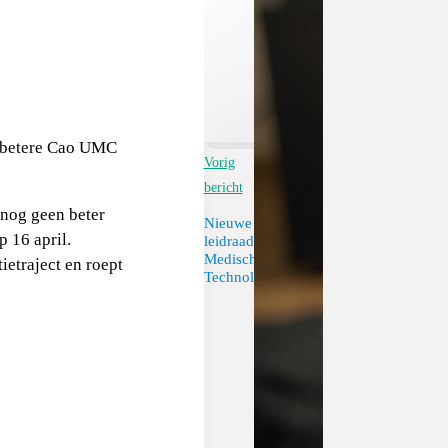
n betere Cao UMC
Vorig
bericht
 nog geen beter
Nieuwe
 16 april.
leidraad:
Medische
ietraject en roept
Technologie