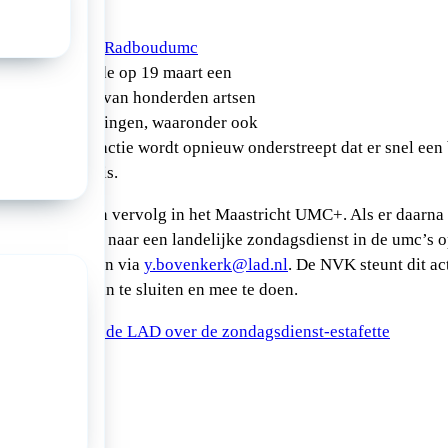
estafette in het Radboudumc
D en FBZ kende op 19 maart een
, met deelname van honderden artsen
ls van 23 afdelingen, waaronder ook
sen. Met deze actie wordt opnieuw onderstreept dat er snel ee
nemers nodig is.
t op 26 maart een vervolg in het Maastricht UMC+. Als er daarna
dt opgeschaald naar een landelijke zondagsdienst in de umc’s op
 actiedagen kan via
y.bovenkerk@lad.nl
. De NVK steunt dit act
c’s op zich aan te sluiten en mee te doen.
ige bericht van de LAD over de zondagsdienst-estafette