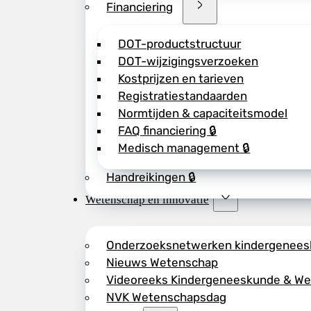
Financiering
DOT-productstructuur
DOT-wijzigingsverzoeken
Kostprijzen en tarieven
Registratiestandaarden
Normtijden & capaciteitsmodel
FAQ financiering 🔒
Medisch management 🔒
Handreikingen 🔒
Wetenschap en innovatie
Onderzoeksnetwerken kindergenee
Nieuws Wetenschap
Videoreeks Kindergeneeskunde & W
NVK Wetenschapsdag