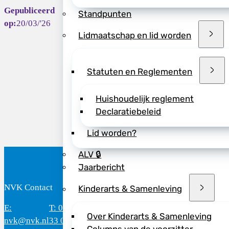
Deel dit bericht vi
Standpunten
20/03/'26
Lidmaatschap en lid worden
Statuten en Reglementen
Huishoudelijk reglement
Declaratiebeleid
Lid worden?
ALV 🔒
Jaarbericht
NVK Contact
B
Kinderarts & Samenleving
E:
T: 088 - 282
Bereikbaar: 8.30 - 17.00 uur
D
Over Kinderarts & Samenleving
nvk@nvk.nl
33 06
(werkdagen)
M