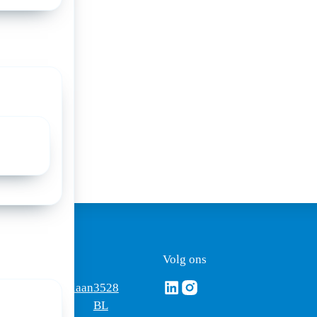
a:
ezoekadres
Volg ons
Volg ons via Linkedin
Volg ons via Instagram
omus
Mercatorlaan
3528
edica
1200
BL