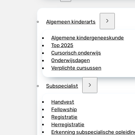
Algemeen kinderarts
Algemene kindergeneeskunde
Top 2025
Cursorisch onderwijs
Onderwijsdagen
Verplichte cursussen
Subspecialist
Handvest
Fellowship
Registratie
Herregistratie
Erkenning subspecialische opleidin