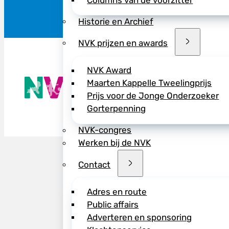
Columns van de voorzitter
Historie en Archief
NVK prijzen en awards
NVK Award
De NVK geeft
Maarten Kappelle Tweelingprijs
Wij advisere
Prijs voor de Jonge Onderzoeker
Copyright ©
Gorterpenning
NVK-congres
Werken bij de NVK
Contact
Adres en route
Public affairs
Adverteren en sponsoring