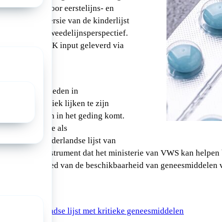
s beoordeeld door eerstelijns- en
. De huidige versie van de kinderlijst
ut vanuit het tweedelijnsperspectief.
ijst heeft de NVK input geleverd via
NVK.
 VWS
 om inzicht te bieden in
het meest kritiek lijken te zijn
baarheid ervan in het geding komt.
 specialistische als
iddelen. De Nederlandse lijst van
delen is een instrument dat het ministerie van VWS kan helpen b
leid op het gebied van de beschikbaarheid van geneesmiddelen 
.
voor kinderen
r de Nederlandse lijst met kritieke geneesmiddelen