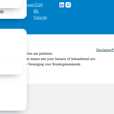
Volg ons via Linkedin
Volg ons via Instagram
omus
Mercatorlaan
3528
edica
1200
BL
en
Utrecht
Disclaimer
P
 geen medisch advies aan patiënten.
n je om contact op te nemen met jouw huisarts of behandelend arts.
 2026, Nederlandse Vereniging voor Kindergeneeskunde