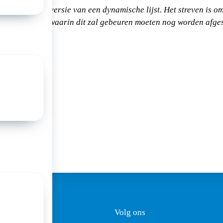
t is een eerste versie van een dynamische lijst. Het streven is om
tme en de vorm waarin dit zal gebeuren moeten nog worden afge
.
a:
ezoekadres
Volg ons