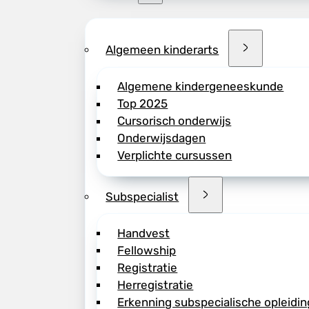
Algemeen kinderarts
Algemene kindergeneeskunde
Top 2025
Cursorisch onderwijs
Onderwijsdagen
Verplichte cursussen
Subspecialist
Handvest
Fellowship
Registratie
Herregistratie
Erkenning subspecialische opleidin