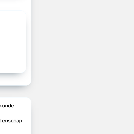
skunde
etenschap