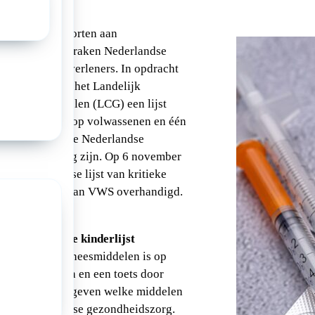
 regelmatig tekorten aan
 deze tekorten raken Nederlandse
ijvers en zorgverleners. In opdracht
 van VWS heeft het Landelijk
m Geneesmiddelen (LCG) een lijst
n (één gericht op volwassenen en één
teld die voor de Nederlandse
an groot belang zijn. Op 6 november
 de Nederlandse lijst van kritieke
n de minister van VWS overhandigd.
ecties voor de kinderlijst
overzicht van geneesmiddelen is op
tionale bronnen en een toets door
erleners aangegeven welke middelen
or de Nederlandse gezondheidszorg.