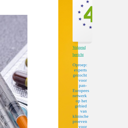
Volgend
bericht
Oproep:
experts
gezocht
voor
pan-
Europees
netwerk
op het
gebied
van
klinische
proeven
voor