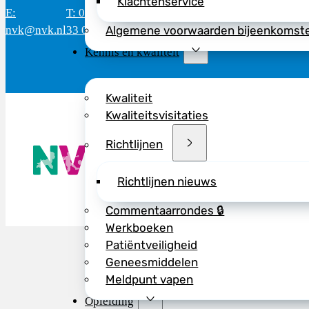
Klachtenservice
E:
T: 088 - 282
Bereikbaar: 8.30 - 17.00 uur
D
nvk@nvk.nl
33 06
(werkdagen)
M
Algemene voorwaarden bijeenkomst
Kennis en kwaliteit
Kwaliteit
Kwaliteitsvisitaties
Richtlijnen
De NVK geeft
Wij advisere
Copyright ©
Richtlijnen nieuws
Commentaarrondes 🔒
Werkboeken
Patiëntveiligheid
Geneesmiddelen
Meldpunt vapen
Opleiding