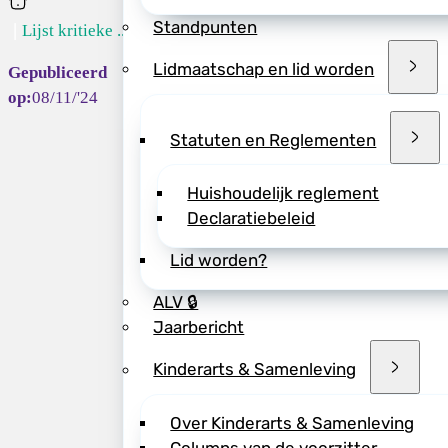
Home
De volwassenlijst i
Standpunten
Lijst kritieke ...
tweedelijnspartijen
is gebaseerd op inp
Lidmaatschap en lid worden
Voor deze laatste l
08/11/'24
de secties van de 
Statuten en Reglementen
Hulpmiddel voor
De lijst is bedoeld
Huishoudelijk reglement
geneesmiddelen die 
Declaratiebeleid
wanneer de beschik
De lijst bevat zowel
Lid worden?
eerstelijnsgeneesm
ALV 🔒
kritieke geneesmid
Jaarbericht
prioriteren van be
Nederlandse markt
Kinderarts & Samenleving
>> Bekijk de lijst 
Over Kinderarts & Samenleving
>> Lees de Q&A ove