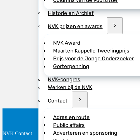
Columns van de voorzitter
NB: De huidige lijs
Historie en Archief
te updaten. Het ri
ministerie van VWS
NVK prijzen en awards
NVK Award
Maarten Kappelle Tweelingprijs
Prijs voor de Jonge Onderzoeker
Deel dit bericht vi
Gorterpenning
NVK-congres
Werken bij de NVK
Contact
Adres en route
Public affairs
Adverteren en sponsoring
NVK Contact
B