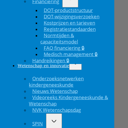
Financiering
Volgend
DOT-productstructuur
bericht
DOT-wijzigingsverzoeken
Kostprijzen en tarieven
Registratiestandaarden
Normtijden &
capaciteitsmodel
FAQ financiering 🔒
Medisch management 🔒
Handreikingen 🔒
Wetenschap en innovatie
Onderzoeksnetwerken
kindergeneeskunde
Nieuws Wetenschap
Videoreeks Kindergeneeskunde &
Wetenschap
NVK Wetenschapsdag
SPIN