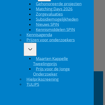
Gehonoreerde projecten
Matching Days 2026
Zorgevaluaties
Subsidiemogelijkheden
Nieuws SPIN
Kennismiddelen SPIN
Kennisagenda
Prijzen voor onderzoekers
Maarten Kappelle
Tweelingprijs
Vorig
Prijs voor de Jonge
bericht
Onderzoeker
Hielprikscreening
TULIPS
NVK Contact
E:
T: 088 - 282 33
Bereikbaar: 8.30 - 17.00 uur
nvk@nvk.nl
06
(werkdagen)