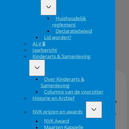
kinderen
Huishoudelijk
Home
reglement
Declaratiebeleid
Oproep:
Lid worden?
experts...
ALV 🔒
Jaarbericht
Kinderarts & Samenleving
08/11/'24
Over Kinderarts &
Samenleving
conect4children c4c-S
en
conect4children
vormen
Columns van de voorzitter
een pan-Europees netwerk voor klinische proeven.
Historie en Archief
Dit grote samenwerkingsverband in Europa heeft als
doel de ontwikkeling van nieuwe medicijnen en
NVK prijzen en awards
andere therapieën voor de gehele kinderpopulatie te
NVK Award
vergemakkelijken.
Maarten Kappelle