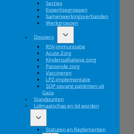
Secties
voor
Expertisegroepen
pan-
Samenwerkingsverbanden
Werkgroepen
Europees
Dossiers
netwerk
RSV-immunisatie
op
Acute Zorg
Kinderpalliatieve zorg
het
Passende zorg
Vaccineren
gebied
LPZ-implementatie
SOP opvang patiënten uit
van
Gaza
klinische
Standpunten
Lidmaatschap en lid worden
proeven
voor
Statuten en Reglementen