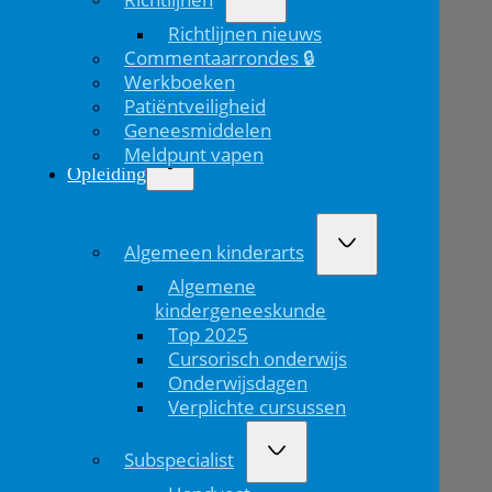
Volgend
bericht
Richtlijnen nieuws
Commentaarrondes 🔒
Werkboeken
Patiëntveiligheid
Geneesmiddelen
Meldpunt vapen
Opleiding
Algemeen kinderarts
Algemene
kindergeneeskunde
Top 2025
Cursorisch onderwijs
Onderwijsdagen
Verplichte cursussen
Subspecialist