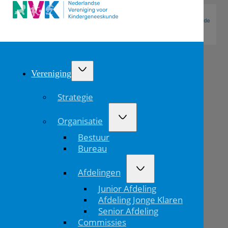
Vereniging
Strategie
Organisatie
Bestuur
Bureau
Afdelingen
Kinderartsen
Junior Afdeling
in
Afdeling Jonge Klaren
Senior Afdeling
het
Commissies