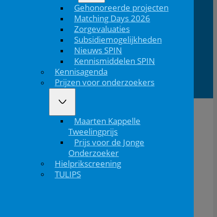
Medica
1200
Utrecht
Gehonoreerde projecten
Matching Days 2026
Zorgevaluaties
Subsidiemogelijkheden
Lid van
Patiëntinformatie
Nieuws SPIN
Kennismiddelen SPIN
Kennisagenda
Prijzen voor onderzoekers
Maarten Kappelle
Tweelingprijs
Prijs voor de Jonge
Onderzoeker
Hielprikscreening
TULIPS
De NVK geeft geen medisch advies aan patiënten.
Wij adviseren je om contact op te nemen met jouw huisarts of behandelend arts.
Copyright © 2026, Nederlandse Vereniging voor Kindergeneeskunde