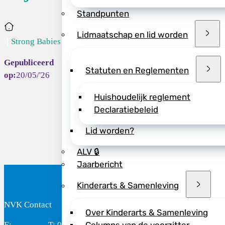
anders kan”, zegt 
Standpunten
>> Lees meer
Home
Lidmaatschap en lid worden
Strong Babies r...
Statuten en Reglementen
20/05/'26
Deel dit bericht vi
Huishoudelijk reglement
Declaratiebeleid
Lid worden?
ALV 🔒
Jaarbericht
Kinderarts & Samenleving
NVK Contact
B
Over Kinderarts & Samenleving
E:
T: 088 - 282
Bereikbaar: 8.30 - 17.00 uur
D