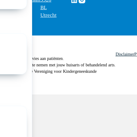
edica
1200
BL
Utrecht
Disclaimer
P
 geen medisch advies aan patiënten.
n je om contact op te nemen met jouw huisarts of behandelend arts.
 2026, Nederlandse Vereniging voor Kindergeneeskunde