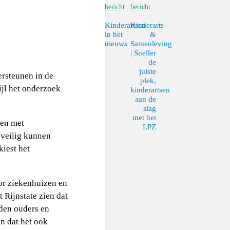
bericht
bericht
Kinderartsen
Kinderarts
in het
&
nieuws
Samenleving
| Sneller
de
juiste
ersteunen in de
plek,
ijl het onderzoek
kinderartsen
aan de
slag
met het
men met
LPZ
 veilig kunnen
kiest het
.
or ziekenhuizen en
 Rijnstate zien dat
den ouders en
n dat het ook