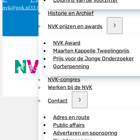
Columns van de voorzitter
nvk@nvk.nl
33 06
(werkdagen)
M
Historie en Archief
NVK prijzen en awards
NVK Award
Maarten Kappelle Tweelingprijs
Prijs voor de Jonge Onderzoeker
De NVK geeft
Gorterpenning
Wij advisere
Copyright ©
NVK-congres
Werken bij de NVK
Contact
Adres en route
Public affairs
Adverteren en sponsoring