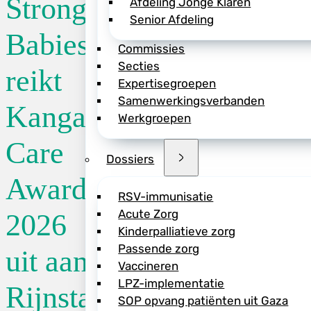
Strong
Afdeling Jonge Klaren
Senior Afdeling
Stichting Strong B
Babies
Commissies
van Rijnstate de w
Secties
Award 2026. Het zie
reikt
Expertisegroepen
bijzondere verande
Samenwerkingsverbanden
baby’s: waar ouder
Kangaroo
Werkgroepen
couveuse of het wi
plaatsvindt.
Care
Dossiers
Binnen Rijnstate s
Award
kinderartsen, verp
RSV-immunisatie
plaatsvinden terwij
Acute Zorg
2026
ziekenhuis bewust 
Kinderpalliatieve zorg
Met de Kangaroo Ca
Passende zorg
uit aan
zorgverleners die z
Vaccineren
goede medische zo
LPZ-implementatie
Rijnstate
baby’s tijdens med
SOP opvang patiënten uit Gaza