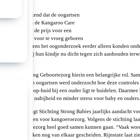
abies maakt bekend dat de oogartsen
innaars zijn van de Kangaroo Care
kenhuis krijgt de prijs voor een
ring in de zorg voor te vroeg geboren
s hun baby tijdens het oogonderzoek eerder alleen konden ond
egje, kunnen zij hun kindje nu dicht tegen zich aanhouden terw
peelde de afdeling Geboortezorg hierin een belangrijke rol. Sa
leegkundigen en oogartsen werd onderzocht hoe deze controles
l de baby huid-op-huid bij een ouder ligt te buidelen. Daarmee 
voor meer rust, nabijheid en minder stress voor baby en ouders
re Award vraagt Stichting Strong Babies jaarlijks aandacht vo
ich extra inzetten voor kangoeroezorg. Volgens de stichting laat
rg en kangoeroezorg heel goed samen kunnen gaan. “Vaak wor
ische onderzoeken nog van elkaar gescheiden. Rijnstate laat zie