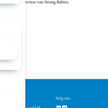
Sanne Lacor, directeur van Strong Babies.
a:
ezoekadres
Volg ons
Volg ons via Linkedin
Volg ons via Instagram
omus
Mercatorlaan
3528