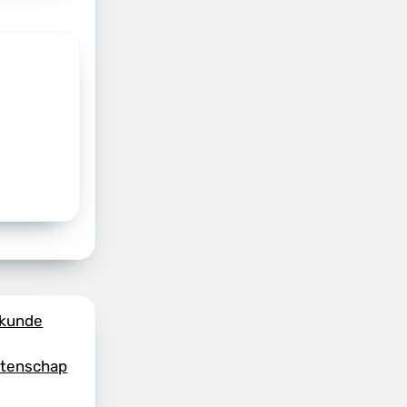
skunde
etenschap