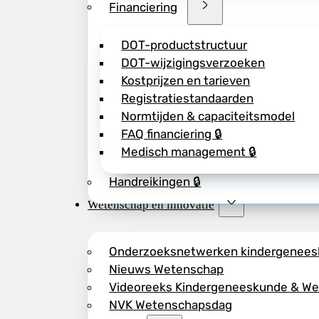
Financiering
DOT-productstructuur
DOT-wijzigingsverzoeken
Kostprijzen en tarieven
Registratiestandaarden
Normtijden & capaciteitsmodel
FAQ financiering 🔒
Medisch management 🔒
Handreikingen 🔒
Wetenschap en innovatie
Onderzoeksnetwerken kindergenee
Nieuws Wetenschap
Videoreeks Kindergeneeskunde & W
NVK Wetenschapsdag