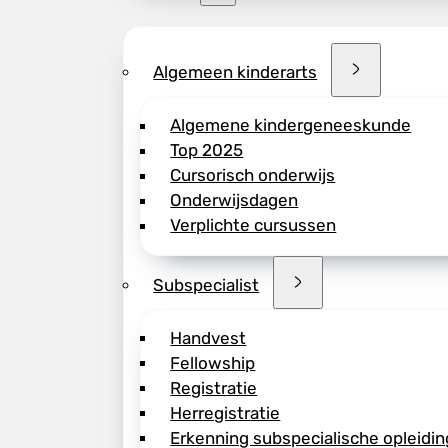
Algemeen kinderarts
Algemene kindergeneeskunde
Top 2025
Cursorisch onderwijs
Onderwijsdagen
Verplichte cursussen
Subspecialist
Handvest
Fellowship
Registratie
Herregistratie
Erkenning subspecialische opleidin