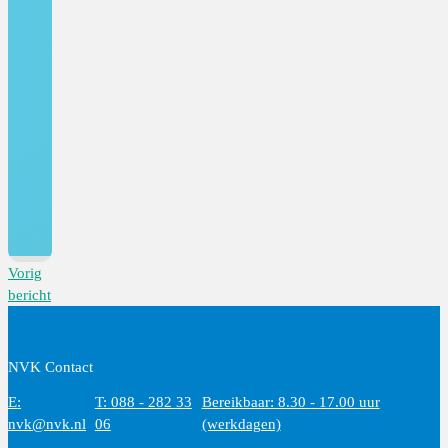
Vorig
bericht
NVK Contact
E:
T: 088 - 282 33
Bereikbaar: 8.30 - 17.00 uur
nvk@nvk.nl
06
(werkdagen)