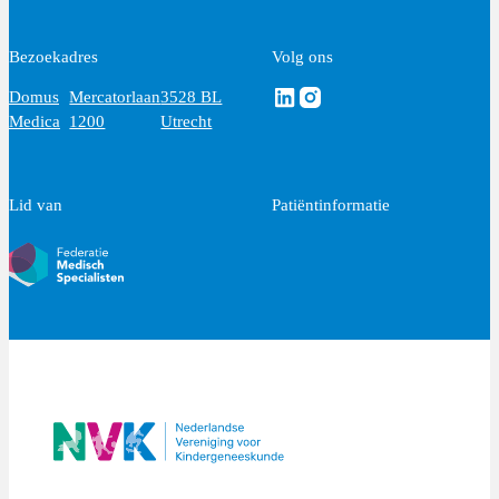
Bezoekadres
Volg ons
Volg ons via Linkedin
Volg ons via Instagram
Domus
Mercatorlaan
3528 BL
Medica
1200
Utrecht
Lid van
Patiëntinformatie