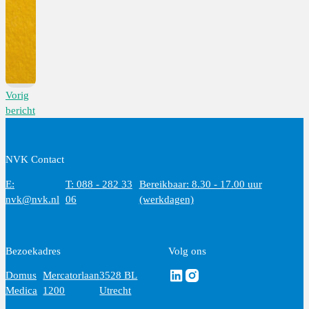
Vorig
bericht
NVK Contact
E:
T: 088 - 282 33
Bereikbaar: 8.30 - 17.00 uur
nvk@nvk.nl
06
(werkdagen)
Bezoekadres
Volg ons
Volg ons via Linkedin
Volg ons via Instagram
Domus
Mercatorlaan
3528 BL
Medica
1200
Utrecht