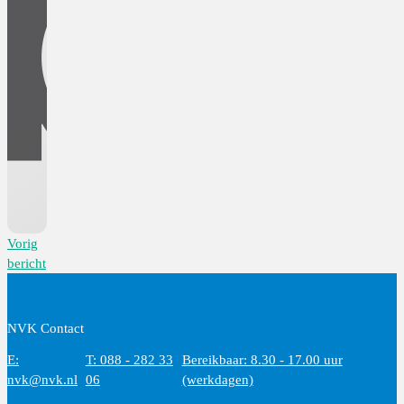
Vorig
bericht
NVK Contact
E:
T: 088 - 282 33
Bereikbaar: 8.30 - 17.00 uur
nvk@nvk.nl
06
(werkdagen)