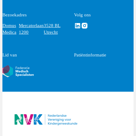
Bezoekadres
Volg ons
Volg ons via Linkedin
Volg ons via Instagram
Domus
Mercatorlaan
3528 BL
Medica
1200
Utrecht
Lid van
Patiëntinformatie