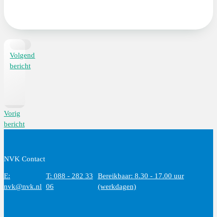
Volgend
bericht
Vorig
bericht
NVK Contact
E:
T: 088 - 282 33
Bereikbaar: 8.30 - 17.00 uur
nvk@nvk.nl
06
(werkdagen)