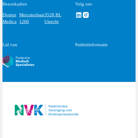
Bezoekadres
Volg ons
Volg ons via Linkedin
Volg ons via Instagram
Domus
Mercatorlaan
3528 BL
Medica
1200
Utrecht
Lid van
Patiëntinformatie