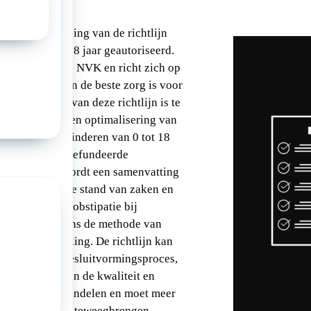
eft de herziening van de richtlijn
eren van 0 tot 18 jaar geautoriseerd.
 initiatief van de NVK en richt zich op
dige maatstaven de beste zorg is voor
atie. Het doel van deze richtlijn is te
re herkenning en optimalisering van
andeling van kinderen van 0 tot 18
e. Om hierover gefundeerde
kunnen doen, wordt een samenvatting
tenschappelijke stand van zaken en
ijk betreffende obstipatie bij
t gedaan volgens de methode van
tlijnontwikkeling. De richtlijn kan
euning in het besluitvormingsproces,
 verbetering van de kwaliteit en
 het medisch handelen en moet meer
 praktijkvoering teweegbrengen.