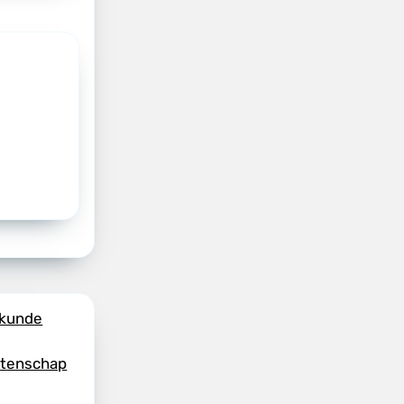
skunde
etenschap