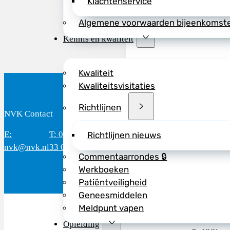
Klachtenservice
Algemene voorwaarden bijeenkomst
Kennis en kwaliteit
Kwaliteit
Kwaliteitsvisitaties
Richtlijnen
NVK Contact
B
E:
T: 088 - 282
Bereikbaar: 8.30 - 17.00 uur
D
Richtlijnen nieuws
nvk@nvk.nl
33 06
(werkdagen)
M
Commentaarrondes 🔒
Werkboeken
Patiëntveiligheid
Geneesmiddelen
Meldpunt vapen
Opleiding