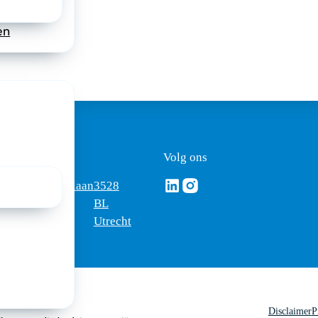
en
ezoekadres
Volg ons
Volg ons via Linkedin
Volg ons via Instagram
omus
Mercatorlaan
3528
edica
1200
BL
Utrecht
Disclaimer
P