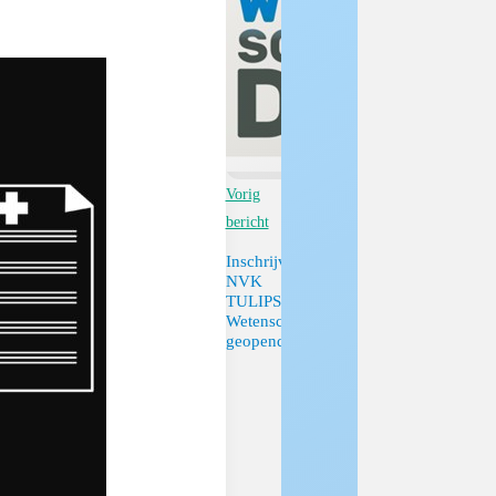
Vorig
bericht
Inschrijving
NVK
TULIPS
Wetenschapsdag
geopend!