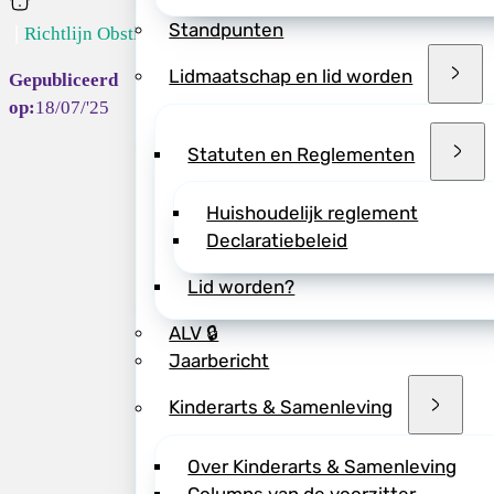
Home
Standpunten
Richtlijn Obsti...
>> Bekijk de richtl
18 jaar
Lidmaatschap en lid worden
18/07/'25
Statuten en Reglementen
Deel dit bericht vi
Huishoudelijk reglement
Declaratiebeleid
Lid worden?
ALV 🔒
Jaarbericht
Kinderarts & Samenleving
Over Kinderarts & Samenleving