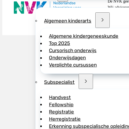
De NVK geeft
Wij advisere
Copyright ©
Algemeen kinderarts
Algemene kindergeneeskunde
Top 2025
Cursorisch onderwijs
Onderwijsdagen
Verplichte cursussen
Subspecialist
Handvest
Fellowship
Registratie
Herregistratie
Erkenning subspecialische opleidin