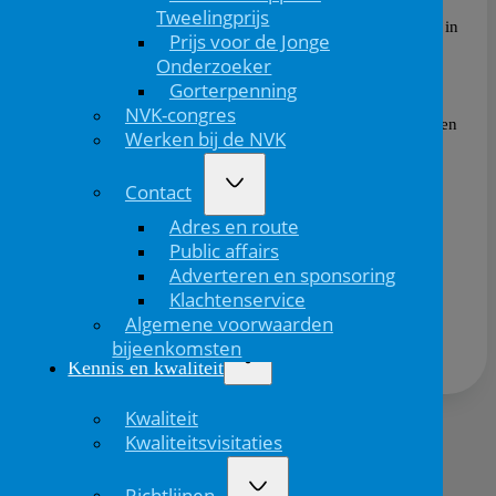
Spieken-spel binnen de app kunnen kinderen en
Tweelingprijs
ouders thuis alvast spelenderwijs een kijkje nemen in
Prijs voor de Jonge
de Star-shl kinderkamer. De ruimte en voorwerpen
Onderzoeker
zijn afgestemd op de inrichting van de echte
Gorterpenning
kinderkamers. Zo weten kinderen precies wat ze
NVK-congres
kunnen verwachten en gaan ze met meer vertrouwen
Werken bij de NVK
naar hun afspraak.
Contact
Adres en route
Public affairs
Adverteren en sponsoring
Deel dit bericht via:
Klachtenservice
Algemene voorwaarden
bijeenkomsten
Kennis en kwaliteit
Kwaliteit
Kwaliteitsvisitaties
Volgend
bericht
Richtlijnen