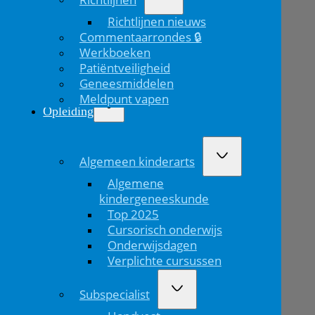
Richtlijnen nieuws
Commentaarrondes 🔒
Werkboeken
Patiëntveiligheid
Geneesmiddelen
Meldpunt vapen
Opleiding
Algemeen kinderarts
Algemene
kindergeneeskunde
Top 2025
Cursorisch onderwijs
Onderwijsdagen
Verplichte cursussen
Subspecialist