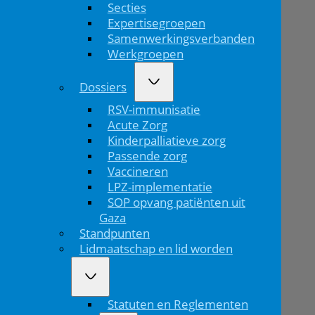
Secties
Stichting
Expertisegroepen
Hospital
Samenwerkingsverbanden
Werkgroepen
Hero
Dossiers
maken
RSV-immunisatie
bloedafname
Acute Zorg
Kinderpalliatieve zorg
kindvriendelijker
Passende zorg
Vaccineren
LPZ-implementatie
Home
SOP opvang patiënten uit
Gaza
Star-
Standpunten
shl
Lidmaatschap en lid worden
en
Sti...
Statuten en Reglementen