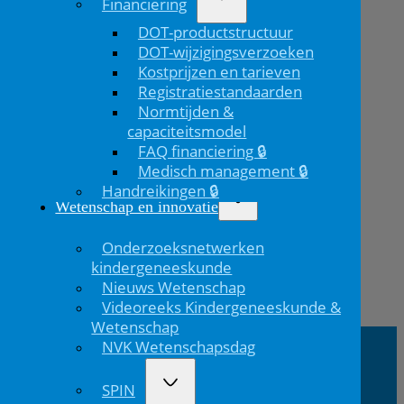
Financiering
DOT-productstructuur
DOT-wijzigingsverzoeken
Kostprijzen en tarieven
Registratiestandaarden
Normtijden &
capaciteitsmodel
FAQ financiering 🔒
Medisch management 🔒
Handreikingen 🔒
Wetenschap en innovatie
Onderzoeksnetwerken
kindergeneeskunde
Nieuws Wetenschap
Vorig
Videoreeks Kindergeneeskunde &
bericht
Wetenschap
NVK Wetenschapsdag
NVK Contact
SPIN