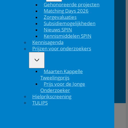
E:
T: 088 - 282 33
Bereikbaar: 8.30 - 17.00 uur
Gehonoreerde projecten
nvk@nvk.nl
06
(werkdagen)
Matching Days 2026
Zorgevaluaties
Subsidiemogelijkheden
Nieuws SPIN
Bezoekadres
Volg ons
Kennismiddelen SPIN
Volg ons via Linkedin
Volg ons via Instagram
Domus
Mercatorlaan
3528 BL
Kennisagenda
Medica
1200
Utrecht
Prijzen voor onderzoekers
Lid van
Patiëntinformatie
Maarten Kappelle
Tweelingprijs
Prijs voor de Jonge
Onderzoeker
Hielprikscreening
TULIPS