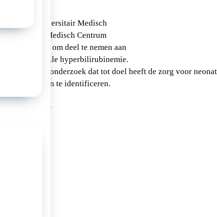
m van het Universitair Medisch
n en Erasmus Medisch Centrum
inderartsen uit om deel te nemen aan
y over neonatale hyperbilirubinemie.
el uit van een onderzoek dat tot doel heeft de zorg voor neonat
 verbeterpunten te identificeren.
 (duur: 5 min.)
a: