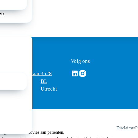
en
ezoekadres
Volg ons
Volg ons via Linkedin
Volg ons via Instagram
omus
Mercatorlaan
3528
edica
1200
BL
Utrecht
Disclaimer
P
 geen medisch advies aan patiënten.