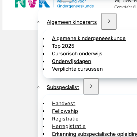
Wij advisere
Copyright ©
Algemeen kinderarts
Algemene kindergeneeskunde
Top 2025
Cursorisch onderwijs
Onderwijsdagen
Verplichte cursussen
Subspecialist
Handvest
Fellowship
Registratie
Herregistratie
Erkenning subspecialische opleidin