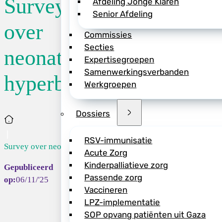
Survey
Afdeling Jonge Klaren
Senior Afdeling
Een onderzoekstea
over
Commissies
Centrum Groninge
Secties
Rotterdam nodigt k
neonatale
Expertisegroepen
een Europese surve
Samenwerkingsverbanden
De survey maakt de
hyperbilirubinemie
Werkgroepen
kaart te brengen en
>> Vul de survey in
Dossiers
Home
RSV-immunisatie
Survey over neo...
Acute Zorg
Kinderpalliatieve zorg
Deel dit bericht vi
Passende zorg
06/11/'25
Vaccineren
LPZ-implementatie
SOP opvang patiënten uit Gaza