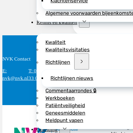
Klachtenservice
Algemene voorwaarden bijeenkomst
Kennis en kwaliteit
Kwaliteit
Kwaliteitsvisitaties
NVK Contact
B
Richtlijnen
E:
T: 088 - 282
Bereikbaar: 8.30 - 17.00 uur
D
Richtlijnen nieuws
nvk@nvk.nl
33 06
(werkdagen)
M
Commentaarrondes 🔒
Werkboeken
Patiëntveiligheid
Geneesmiddelen
Meldpunt vapen
De NVK geeft
Opleiding