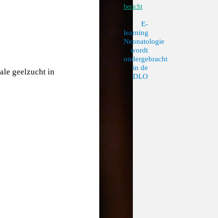
bericht
E-
learning
Neonatologie
wordt
ondergebracht
in de
ale geelzucht in
DLO