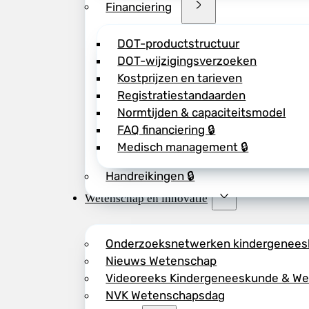
Financiering
DOT-productstructuur
DOT-wijzigingsverzoeken
Kostprijzen en tarieven
Registratiestandaarden
Normtijden & capaciteitsmodel
FAQ financiering 🔒
Medisch management 🔒
Handreikingen 🔒
Wetenschap en innovatie
Onderzoeksnetwerken kindergenee
Nieuws Wetenschap
Videoreeks Kindergeneeskunde & W
NVK Wetenschapsdag