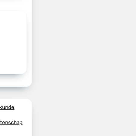
skunde
etenschap