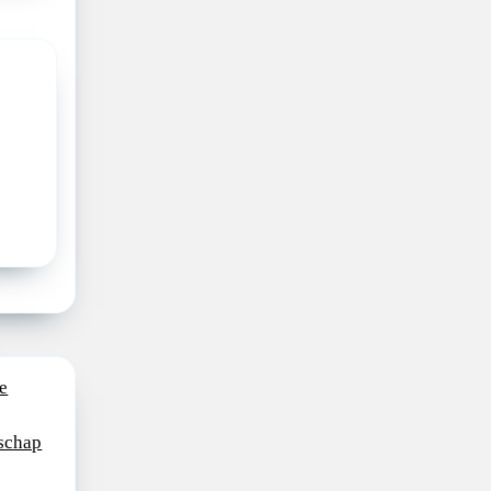
e
schap