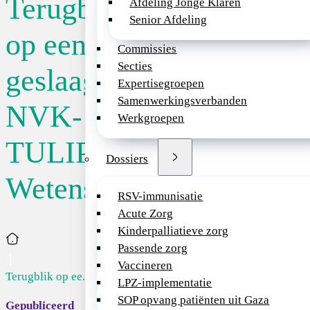
Terugblik
Afdeling Jonge Klaren
Senior Afdeling
Op vrijdag 21 no
op een
Wetenschapsdag pla
Commissies
teken stond van sa
Secties
geslaagde
disciplines en gene
Expertisegroepen
onderzoekservaring
Samenwerkingsverbanden
NVK-
Deelnemers maakten
Werkgroepen
een heuse Wetensc
aanwezige doelgro
TULIPS
Tijdens een van de
Dossiers
impactvol wetensch
Wetenschapsdag
sessies werd daarn
RSV-immunisatie
overstijgende same
Acute Zorg
wanneer en hoe AI 
Kinderpalliatieve zorg
Home
onderzoekspraktijk
Passende zorg
Het was een dag vo
Vaccineren
Terugblik op ee...
deelnemers voor hu
LPZ-implementatie
denken, samen doen
SOP opvang patiënten uit Gaza