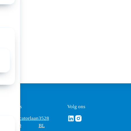
movie
a:
ezoekadres
Volg ons
Volg ons via Linkedin
Volg ons via Instagram
omus
Mercatorlaan
3528
edica
1200
BL