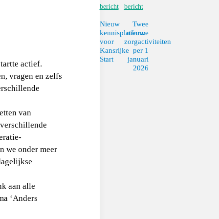
bericht
bericht
Nieuw
Twee
kennisplatform
nieuwe
voor
zorgactiviteiten
Kansrijke
per 1
Start
januari
rtte actief.
2026
n, vragen en zelfs
rschillende
etten van
verschillende
eratie-
en we onder meer
dagelijkse
k aan alle
ema ‘Anders