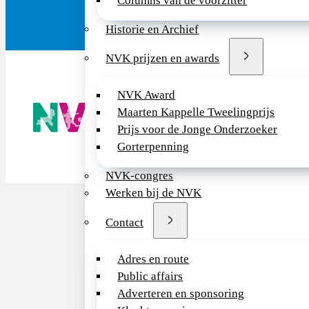
Columns van de voorzitter
Historie en Archief
NVK prijzen en awards
NVK Award
De NVK geeft
Maarten Kappelle Tweelingprijs
Wij advisere
Prijs voor de Jonge Onderzoeker
Copyright ©
Gorterpenning
NVK-congres
Werken bij de NVK
Contact
Adres en route
Public affairs
Adverteren en sponsoring