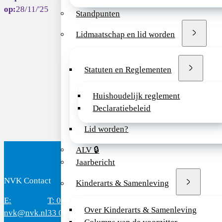
>> Bekijk de after
28/11/'25
Standpunten
Lidmaatschap en lid worden
Deel dit bericht vi
Statuten en Reglementen
Huishoudelijk reglement
Declaratiebeleid
Lid worden?
ALV 🔒
Jaarbericht
NVK Contact
B
Kinderarts & Samenleving
E:
T: 088 - 282
Bereikbaar: 8.30 - 17.00 uur
D
Over Kinderarts & Samenleving
nvk@nvk.nl
33 06
(werkdagen)
M