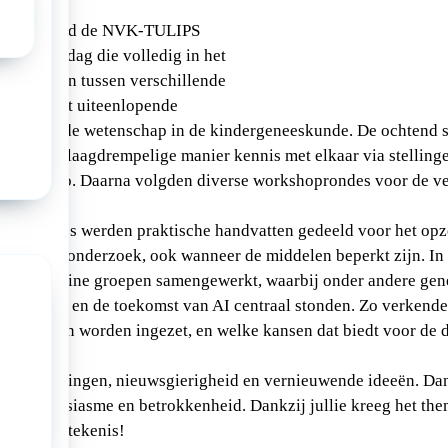
vember vond de NVK-TULIPS
ats: een dag die volledig in het
menwerken tussen verschillende
raties, met uiteenlopende
 binnen de wetenschap in de kindergeneeskunde. De ochtend sta
 op een laagdrempelige manier kennis met elkaar via stellinge
hapsbingo. Daarna volgden diverse workshoprondes voor de ve
epen.
 workshops werden praktische handvatten gedeeld voor het opz
appelijk onderzoek, ook wanneer de middelen beperkt zijn. In 
aast in kleine groepen samengewerkt, waarbij onder andere gen
nwerking en de toekomst van AI centraal stonden. Zo verkend
zinvol kan worden ingezet, en welke kansen dat biedt voor de 
.
l ontmoetingen, nieuwsgierigheid en vernieuwende ideeën. Dan
n enthousiasme en betrokkenheid. Dankzij jullie kreeg het th
’ echt betekenis!