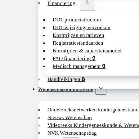
Financiering
DOT-productstructuur
DOT-wijzigingsverzoeken
Kostprijzen en tarieven
Registratiestandaarden
Normtijden & capaciteitsmodel
FAQ financiering 🔒
Medisch management 🔒
Handreikingen 🔒
Wetenschap en innovatie
Onderzoeksnetwerken kindergeneeskund
Nieuws Wetenschap
Videoreeks Kindergeneeskunde & Weten
NVK Wetenschapsdag