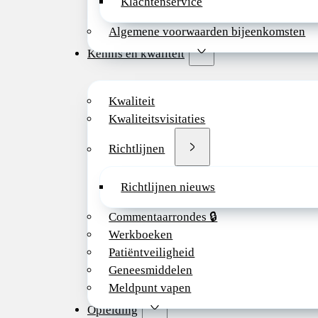
Klachtenservice
Algemene voorwaarden bijeenkomsten
Kennis en kwaliteit
Kwaliteit
Kwaliteitsvisitaties
Richtlijnen
Richtlijnen nieuws
Commentaarrondes 🔒
Werkboeken
Patiëntveiligheid
Geneesmiddelen
Meldpunt vapen
Opleiding