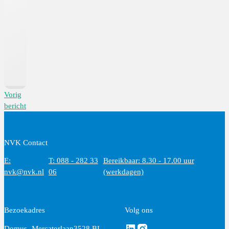
Vorig
bericht
NVK Contact
E:
T: 088 - 282 33
Bereikbaar: 8.30 - 17.00 uur
nvk@nvk.nl
06
(werkdagen)
Bezoekadres
Volg ons
Volg ons via Linkedin
Volg ons via Instagram
Domus
Mercatorlaan
3528 BL