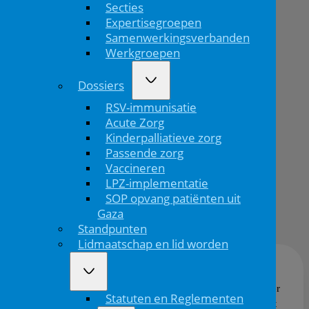
Secties
voor
Expertisegroepen
NVK-
Samenwerkingsverbanden
Werkgroepen
bestuur
Dossiers
RSV-immunisatie
Home
Acute Zorg
Kinderpalliatieve zorg
Twee
Passende zorg
vacatures
Vaccineren
...
LPZ-implementatie
SOP opvang patiënten uit
Gaza
15/01/'26
Standpunten
Lidmaatschap en lid worden
Het bestuur van de NVK is de drijvende kracht achter
Statuten en Reglementen
de positionering van de kindergeneeskunde en werkt