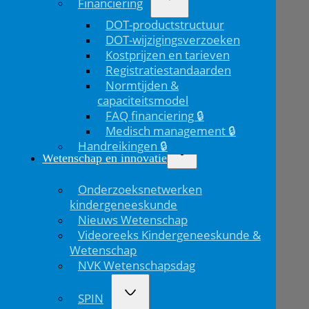
Financiering
DOT-productstructuur
DOT-wijzigingsverzoeken
Kostprijzen en tarieven
Registratiestandaarden
Normtijden &
capaciteitsmodel
FAQ financiering 🔒
Medisch management 🔒
Handreikingen 🔒
Wetenschap en innovatie
Onderzoeksnetwerken
kindergeneeskunde
Nieuws Wetenschap
Videoreeks Kindergeneeskunde &
Wetenschap
NVK Wetenschapsdag
SPIN