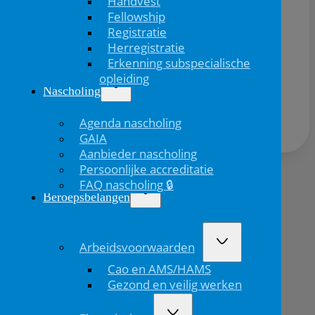
Handvest
Fellowship
Registratie
Herregistratie
Erkenning subspecialische
Deel dit bericht via:
opleiding
Nascholing
Agenda nascholing
GAIA
Aanbieder nascholing
Persoonlijke accreditatie
FAQ nascholing 🔒
Volgend
Beroepsbelangen
bericht
Arbeidsvoorwaarden
Cao en AMS/HAMS
Gezond en veilig werken