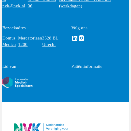
nvk@nvk.nl
06
(werkdagen)
Bezoekadres
Volg ons
Volg ons via Linkedin
Volg ons via Instagram
Domus
Mercatorlaan
3528 BL
Medica
1200
Utrecht
Lid van
Patiëntinformatie