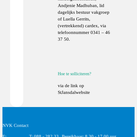
Andjenie Madhuban, lid
dagelijks bestuur vakgroep
of Luella Gerrits,
(vertrekkend) cardex, via
telefoonnummer 0341 – 46
37 50.
Hoe te solliciteren?
via de link op
StJansdalwebsite
NVK Contact
E:
T: 088 - 282 33
Bereikbaar: 8.30 - 17.00 uur