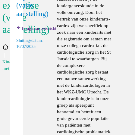
expertise
(vaste
kindergeneeskunde in de
volle omvang. Door het
aanstelling)
(vaste
vertrek van onze kinderarts-
cardex zijn we specifiek op
aanstelling)
Terug naar overzicht
zoek naar een kinderarts met
die registratie om samen met
Sluitingsdatum:
onze collega cardex i.o. de
10/07/2025
Home
cardiologische zorg in het St
Jansdal te waarborgen. Bij
Kinderarts
de complexere
met ...
cardiologische zorg bestaat
een nauwe samenwerking
met de kindercardiologen in
het WKZ-UMC Utrecht. De
kindercardiologie is in onze
groep als speerpunt
benoemd en betreft een
grote gevarieerde populatie
van patiënten met
cardiologische problematiek.