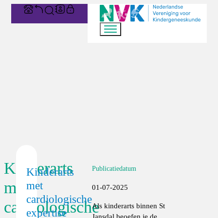
Kinderarts
Publicatiedatum
Kinderarts
met
met
01-07-2025
cardiologische
cardiologische
Als kinderarts binnen St
expertise
Jansdal beoefen je de