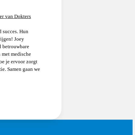
er van Dokters
d succes. Hun
ijgen! Joey
el betrouwbare
n met medische
oe je ervoor zorgt
atie. Samen gaan we