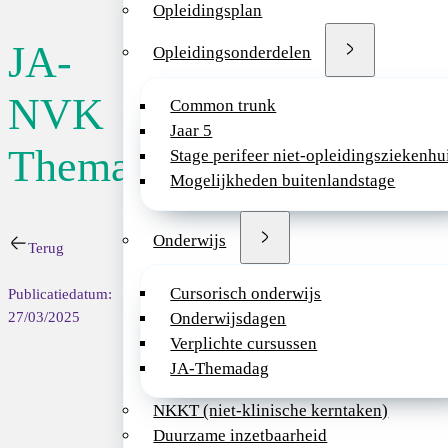
Opleidingsplan
JA-
Opleidingsonderdelen
Datum:
28/11/2
NVK
Common trunk
Jaar 5
Themadag
Stage perifeer niet-opleidingsziekenhu
Themadag 2025
Mogelijkheden buitenlandstage
De jaarlijkse JA-
het ziekenhuis’.
Onderwijs
Terug
Tijdens deze onder
Cursorisch onderwijs
Publicatiedatum:
hebben bewandeld. 
27/03/2025
Onderwijsdagen
preventie, innovat
Verplichte cursussen
JA-Themadag
Mis deze dag niet 
op
vrijdag 28 no
NKKT (niet-klinische kerntaken)
Duurzame inzetbaarheid
De kosten voor de 