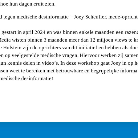
hoe hun dagen eruit zien.
d tegen medische desinformatie – Joey Scheufler, mede-opricht
 gestart in april 2024 en was binnen enkele maanden een razen
Media wisten binnen 3 maanden meer dan 12 miljoen views te kr
 Hulstein zijn de oprichters van dit initiatief en hebben als do
n op veelgestelde medische vragen. Hiervoor werken zij same
hun kennis delen in video’s. In deze workshop gaat Joey in op h
mensen weet te bereiken met betrouwbare en begrijpelijke inform
n medische desinformatie!