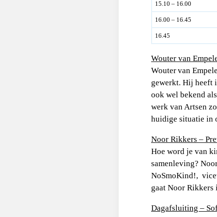
15.10 – 16.00
16.00 – 16.45
16.45
Wouter van Empele
Wouter van Empelen
gewerkt. Hij heeft
ook wel bekend als
werk van Artsen zon
huidige situatie in
Noor Rikkers – Pre
Hoe word je van kin
samenleving? Noor
NoSmoKind!, vicevo
gaat Noor Rikkers i
Dagafsluiting – So