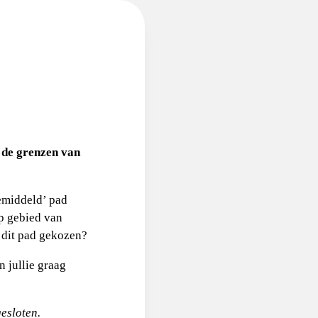
 de grenzen van
emiddeld’ pad
p gebied van
r dit pad gekozen?
 jullie graag
gesloten.