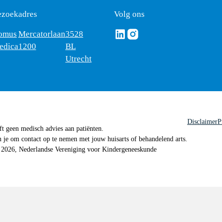
ezoekadres
Volg ons
Volg ons via Linkedin
Volg ons via Instagram
omus
Mercatorlaan
3528
edica
1200
BL
Utrecht
Disclaimer
P
 geen medisch advies aan patiënten.
n je om contact op te nemen met jouw huisarts of behandelend arts.
 2026, Nederlandse Vereniging voor Kindergeneeskunde