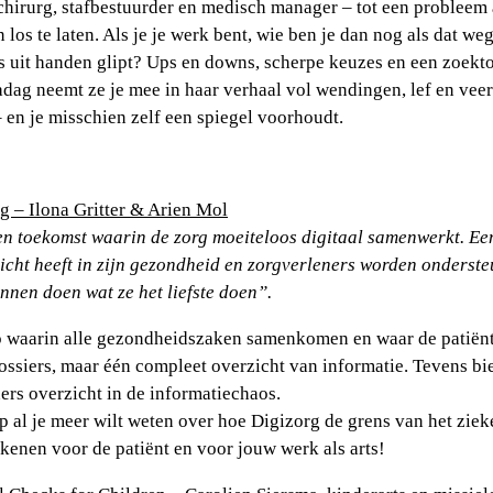
chirurg, stafbestuurder en medisch manager – tot een probleem
los te laten. Als je je werk bent, wie ben je dan nog als dat we
ots uit handen glipt? Ups en downs, scherpe keuzes en een zoekt
dag neemt ze je mee in haar verhaal vol wendingen, lef en veer
 – en je misschien zelf een spiegel voorhoudt.
 – Ilona Gritter & Arien Mol
n toekomst waarin de zorg moeiteloos digitaal samenwerkt. Ee
zicht heeft in zijn gezondheid en zorgverleners worden onderste
nnen doen wat ze het liefste doen”.
p waarin alle gezondheidszaken samenkomen en waar de patiënt
dossiers, maar één compleet overzicht van informatie. Tevens bi
ers overzicht in de informatiechaos.
 al je meer wilt weten over hoe Digizorg de grens van het ziek
kenen voor de patiënt en voor jouw werk als arts!