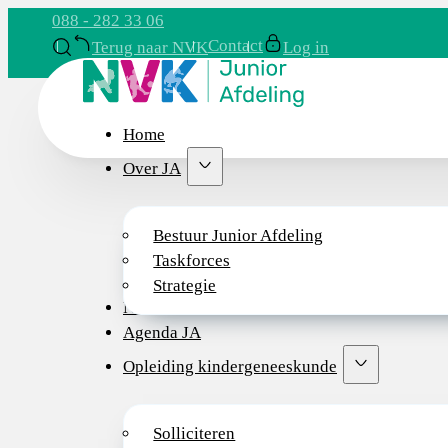
088 - 282 33 06
Contact
Terug naar NVK
Log in
Home
Over JA
Bestuur Junior Afdeling
Taskforces
Strategie
Nieuws
Agenda JA
Opleiding kindergeneeskunde
Solliciteren