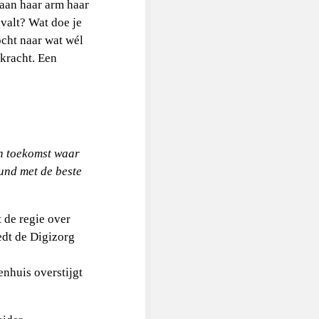
 aan haar arm haar
gvalt? Wat doe je
ocht naar wat wél
kracht. Een
n toekomst waar
und met de beste
 de regie over
edt de Digizorg
enhuis overstijgt