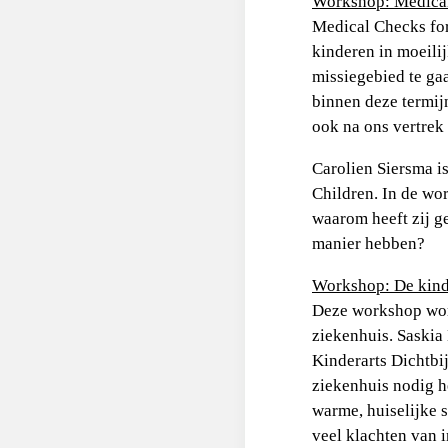
Workshop: Medical 
Medical Checks for
kinderen in moeili
missiegebied te ga
binnen deze termij
ook na ons vertrek i
Carolien Siersma is
Children. In de wo
waarom heeft zij g
manier hebben?
Workshop: De kinde
Deze workshop word
ziekenhuis. Saskia
Kinderarts Dichtbi
ziekenhuis nodig he
warme, huiselijke s
veel klachten van 