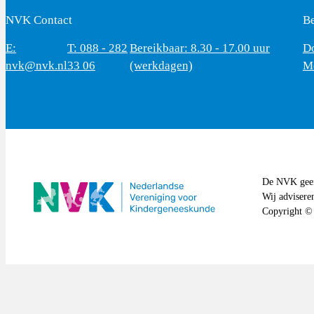
NVK Contact
B
E:
T: 088 - 282
Bereikbaar: 8.30 - 17.00 uur
D
nvk@nvk.nl
33 06
(werkdagen)
M
De NVK geeft
Wij advisere
Copyright ©