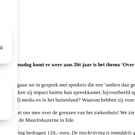
025
is
NVK themadag komt er weer aan. Dit jaar is het thema ‘Over
wijsdag gaan we in gesprek met sprekers die een ‘anders dan g
Hoe maken zij impact buiten hun spreekkamer, bijvoorbeeld o
ie, (social) media en in het buitenland? Waarom hebben zij voo
en kijk met ons mee over de grenzen van het ziekenhuis! We zien
vember
in de Mauritskazerne in Ede.
inschrijving bedragen 120,- euro.
De inschrijving is inmiddels 