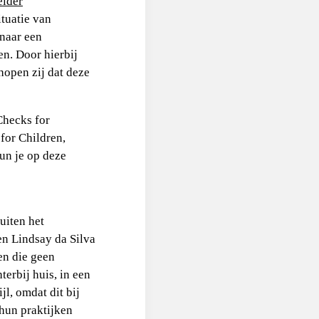
eider
tuatie van
naar een
en. Door hierbij
hopen zij dat deze
Checks for
for Children,
un je op deze
uiten het
en Lindsay da Silva
en die geen
terbij huis, in een
l, omdat dit bij
 hun praktijken