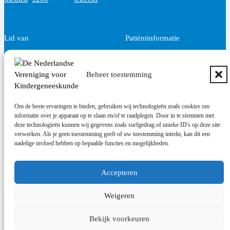
Lid van
Patiëntinformatie
Beheer toestemming
Om de beste ervaringen te bieden, gebruiken wij technologieën zoals cookies om
informatie over je apparaat op te slaan en/of te raadplegen. Door in te stemmen met
deze technologieën kunnen wij gegevens zoals surfgedrag of unieke ID's op deze site
verwerken. Als je geen toestemming geeft of uw toestemming intrekt, kan dit een
nadelige invloed hebben op bepaalde functies en mogelijkheden.
Accepteren
Weigeren
De NVK geeft geen medisch advies aan patiënten.
Wij adviseren je om contact op te nemen met jouw huisarts of behandelend arts.
Bekijk voorkeuren
Copyright © 2026, Nederlandse Vereniging voor Kindergeneeskunde