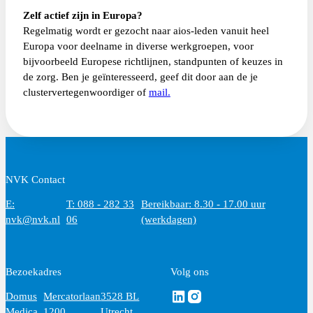
Zelf actief zijn in Europa?
Regelmatig wordt er gezocht naar aios-leden vanuit heel
Europa voor deelname in diverse werkgroepen, voor
bijvoorbeeld Europese richtlijnen, standpunten of keuzes in
de zorg. Ben je geïnteresseerd, geef dit door aan de je
clustervertegenwoordiger of
mail.
NVK Contact
E:
T: 088 - 282 33
Bereikbaar: 8.30 - 17.00 uur
nvk@nvk.nl
06
(werkdagen)
Bezoekadres
Volg ons
Volg ons via Linkedin
Volg ons via Instagram
Domus
Mercatorlaan
3528 BL
Medica
1200
Utrecht