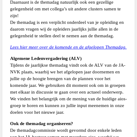
Daarnaast is de themadag natuurlijk ook een gezellige
gelegenheid om met collega’s uit andere clusters samen te
zijn!
De themadag is een verplicht onderdeel van je opleiding en
daarom vragen wij de opleiders jaarlijks jullie allen in de
gelegenheid te stellen deel te nemen aan de themadag.
Lees hier meer over de komende en de afgelopen Themadag.
Algemene Ledenvergadering (ALV)
Tijdens de jaarlijkse themadag vindt ook de ALV van de JA-
NVK plaats, waarbij we het afgelopen jaar doornemen en
jullie op de hoogte brengen van de plannen voor het
komende jaar. We gebruiken dit moment ook om in groepen
met elkaar in discussie te gaan over een actueel onderwerp.
We vinden het belangrijk om de mening van de huidige aios-
groep te horen en kunnen zo jullie input meenemen in onze
doelen voor het nieuwe jaar.
Ook de themadag organiseren?
De themadagcommissie wordt gevormd door enkele leden
van het JA-bestuur samen met meerdere aios, waarbij we