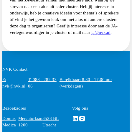
streven naar een aios uit ieder cluster. Heb jij interesse in
onderwijs, heb je creatieve ideeën voor thema’s of sprekers
óf vind je het gewoon leuk om met aios uit andere clusters
deze dag te organiseren? Geef je interesse door aan de JA-
vertegenwoordiger in je cluster of mail naar
ja@nvk.nl
.
NVK Contact
E:
T: 088 - 282 33
Bereikbaar: 8.30 - 17.00 uur
nvk@nvk.nl
06
(werkdagen)
Bezoekadres
Volg ons
Volg ons via Linkedin
Volg ons via Instagram
Domus
Mercatorlaan
3528 BL
Medica
1200
Utrecht